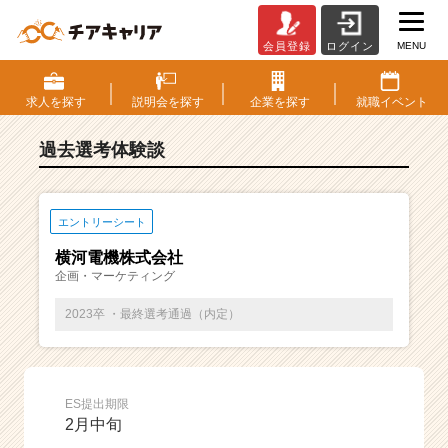
MENU
会員登録
ログイン
E
S・
選
求人を
探す
説明会を
探す
企業を
探す
就職
イベント
考
体
過去選考体験談
験
談
一
覧
エントリーシート
|
横河電機株式会社
ベ
企画・マーケティング
ン
チ
2023卒 ・最終選考通過（内定）
ャ
ー・
成
長
ES提出期限
企
2月中旬
業