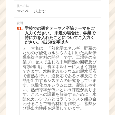
か
提出方法
ら
マイページ上で
ス
カ
ウ
設問
01.
学校での研究テーマ／卒論テーマをご
ト
入力ください。 未定の場合は、学業で
が
特に力を入れたことについてご入力く
届
ださい。※250文字以内
く
テーマ名は、「熱化学エネルギー貯蔵の
就
ための水酸化カルシウムを用いた高熱伝
活
導率複合材料の開発」です。工場等の産
サ
業プロセスで生じる未利用熱の回収及び
イ
有効利用は、省エネルギーに大きく貢献
できます。水酸化カルシウムの脱水反応
ト
で蓄熱を行い、逆反応である水和反応で
チ
熱を出力するシステムの研究をしていま
ア
す。水酸化カルシウムには、凝集しやす
キ
い、熱伝導率が低いという課題がありま
ャ
す。これらの課題を解決するために、水
リ
酸化カルシウムとセラミックスを組み合
わせることで複合材料を作製し、蓄熱及
ア
び熱出力性能を評価しています。
（C
h