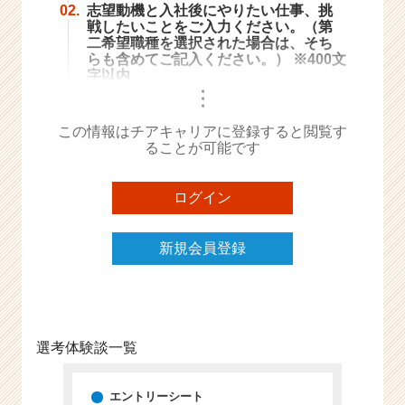
02.
志望動機と入社後にやりたい仕事、挑
e
戦したいことをご入力ください。（第
e
二希望職種を選択された場合は、そち
r
らも含めてご記入ください。） ※400文
C
字以内
・
a
・
・
r
この情報はチアキャリアに登録すると閲覧す
e
ることが可能です
e
r）
ログイン
新規会員登録
選考体験談一覧
エントリーシート