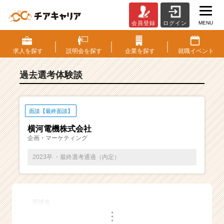
MENU
会員登録
ログイン
E
S・
選
求人を
探す
説明会を
探す
企業を
探す
就職
イベント
考
体
過去選考体験談
験
談
一
覧
面談【最終面談】
|
横河電機株式会社
ベ
企画・マーケティング
ン
チ
2023卒 ・最終選考通過（内定）
ャ
ー・
成
長
面接名
企
・
業
・
・