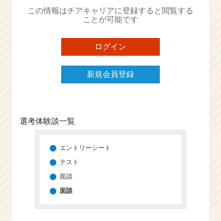
か
この情報はチアキャリアに登録すると閲覧する
ら
ことが可能です
ス
カ
ウ
ログイン
ト
が
新規会員登録
届
く
就
活
サ
選考体験談一覧
イ
ト
チ
エントリーシート
ア
テスト
キ
面談
ャ
リ
面談
ア
（C
h