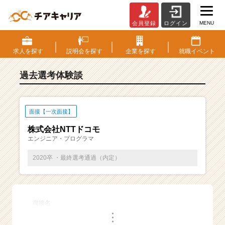
MENU
会員登録
ログイン
E
S・
選
求人を
探す
説明会を
探す
企業を
探す
就職
イベント
考
体
過去選考体験談
験
談
一
覧
面接【一次面接】
|
株式会社NTTドコモ
ベ
エンジニア・プログラマ
ン
チ
2020卒 ・最終選考通過（内定）
ャ
ー・
成
長
面接名
企
・
業
・
・