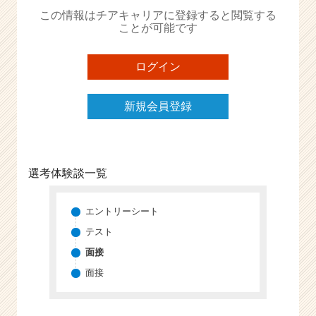
か
この情報はチアキャリアに登録すると閲覧する
ら
ことが可能です
ス
カ
ウ
ログイン
ト
が
新規会員登録
届
く
就
活
サ
選考体験談一覧
イ
ト
チ
エントリーシート
ア
テスト
キ
面接
ャ
リ
面接
ア
（C
h