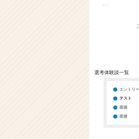
業
種別
か
ら
ス
カ
ウ
ト
が
届
く
就
選考体験談一覧
活
サ
イ
エントリ
ト
テスト
チ
面接
ア
キ
面接
ャ
リ
ア