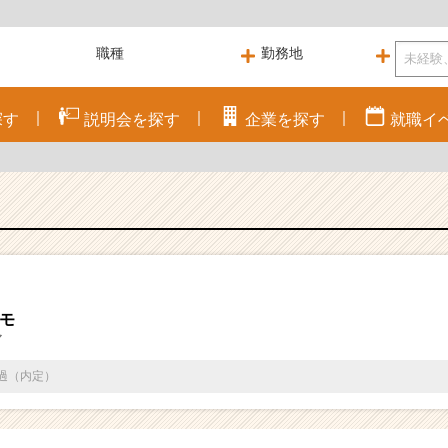
探す
説明会を
探す
企業を
探す
就職
イ
コモ
マ
通過（内定）