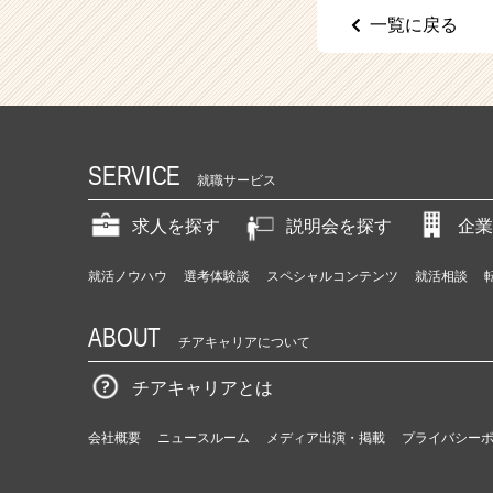
（C
一覧に戻る
h
e
e
r
C
a
r
SERVICE
就職サービス
e
e
求人を探す
説明会を探す
企業
r）
就活ノウハウ
選考体験談
スペシャルコンテンツ
就活相談
ABOUT
チアキャリアについて
チアキャリアとは
会社概要
ニュースルーム
メディア出演・掲載
プライバシー