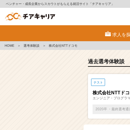
ベンチャー・成長企業からスカウトがもらえる就活サイト「チアキャリア」
E
S・
求人を
選
考
HOME
＞
選考体験談
＞
株式会社NTTドコモ
体
験
談
過去選考体験談
一
覧
|
テスト
ベ
ン
株式会社NTTド
チ
エンジニア・プログラ
ャ
ー・
2020卒 ・最終選考
成
長
企