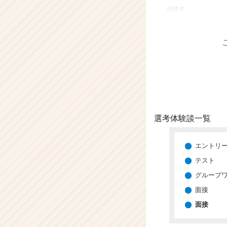
業
面接名
か
ら
ス
カ
ウ
ト
が
届
く
就
選考体験談一覧
活
サ
イ
エントリ
ト
テスト
チ
グループ
ア
キ
面接
ャ
面接
リ
ア