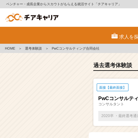
ベンチャー・成長企業からスカウトがもらえる就活サイト「チアキャリア」
E
S・
求人を
選
考
HOME
＞
選考体験談
＞
PwCコンサルティング合同会社
体
験
談
過去選考体験談
一
覧
|
面接【最終面接】
ベ
ン
PwCコンサルテ
チ
コンサルタント
ャ
ー・
2020卒 ・最終選考
成
長
企