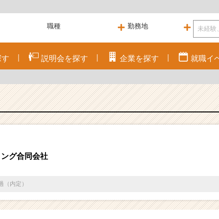
探す
説明会を
探す
企業を
探す
就職
イ
ィング合同会社
通過（内定）