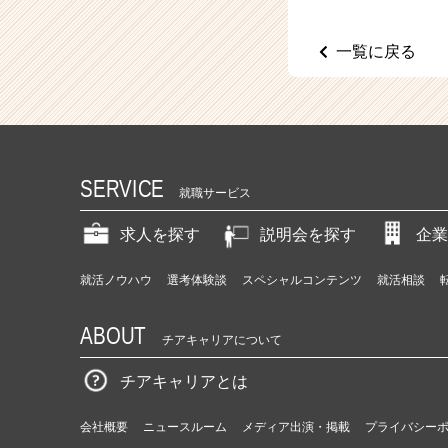
（C
h
e
一覧に戻る
e
r
C
a
r
e
SERVICE
e
就職サービス
r）
求人を探す
説明会を探す
企業
就活ノウハウ
選考体験談
スペシャルコンテンツ
就活相談
ABOUT
チアキャリアについて
チアキャリアとは
会社概要
ニュースルーム
メディア出演・掲載
プライバシー