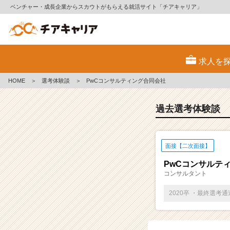
ベンチャー・成長企業からスカウトがもらえる就活サイト「チアキャリア」
E
S・
求人を
選
考
HOME
＞
選考体験談
＞
PwCコンサルティング合同会社
体
験
談
過去選考体験談
一
覧
|
面接【二次面接】
ベ
ン
PwCコンサルテ
チ
コンサルタント
ャ
ー・
2020卒 ・最終選考
成
長
企