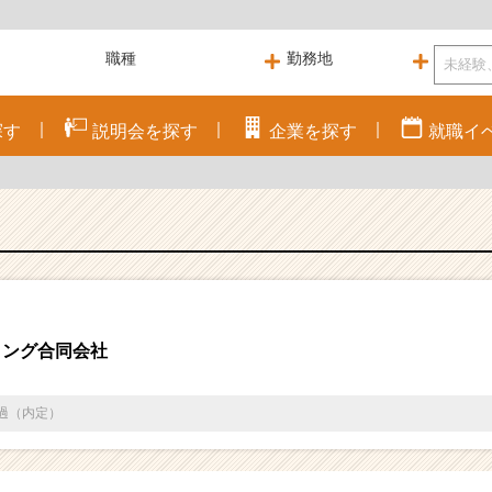
探す
説明会を
探す
企業を
探す
就職
イ
ィング合同会社
通過（内定）