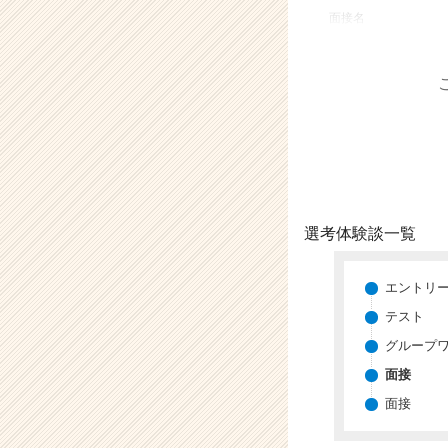
業
面接名
か
ら
ス
カ
ウ
ト
が
届
く
就
選考体験談一覧
活
サ
イ
エントリ
ト
テスト
チ
グループ
ア
キ
面接
ャ
面接
リ
ア