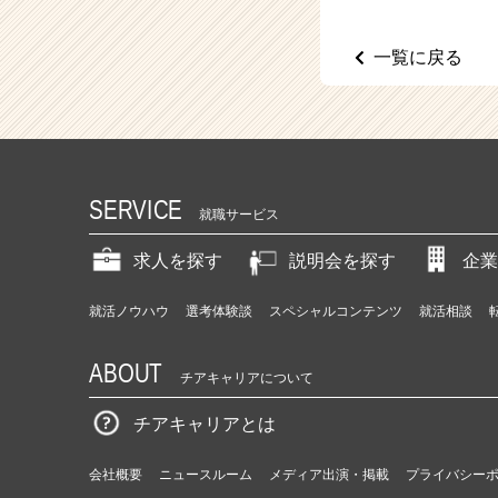
（C
h
e
一覧に戻る
e
r
C
a
r
e
SERVICE
e
就職サービス
r）
求人を探す
説明会を探す
企業
就活ノウハウ
選考体験談
スペシャルコンテンツ
就活相談
ABOUT
チアキャリアについて
チアキャリアとは
会社概要
ニュースルーム
メディア出演・掲載
プライバシー