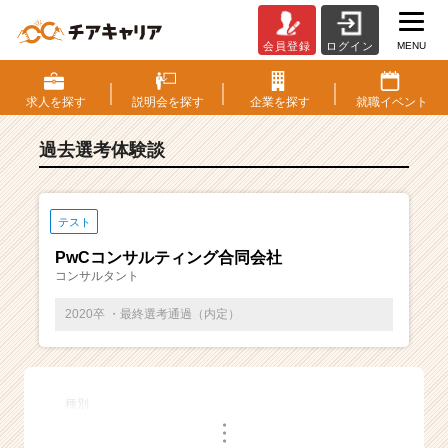
MENU
会員登録
ログイン
E
S・
選
求人を
探す
説明会を
探す
企業を
探す
就職
イベント
考
体
過去選考体験談
験
談
一
覧
テスト
|
PwCコンサルティング合同会社
ベ
コンサルタント
ン
チ
2020卒 ・最終選考通過（内定）
ャ
ー・
成
長
種別
企
・
業
・
・