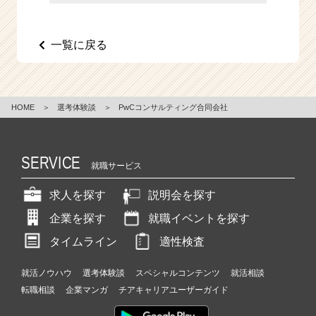
e
e
r
一覧に戻る
C
a
r
e
HOME
＞
選考体験談
＞
PwCコンサルティング合同会社
e
r）
SERVICE
就職サービス
求人を探す
説明会を探す
企業を探す
就職イベントを探す
タイムライン
適性検査
就活ノウハウ
選考体験談
スペシャルコンテンツ
就活相談
転職相談
企業マンガ
チアキャリアユーザーガイド