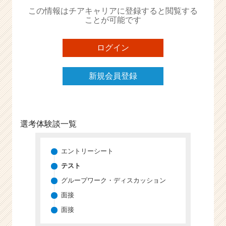
か
この情報はチアキャリアに登録すると閲覧する
ら
ことが可能です
ス
カ
ウ
ログイン
ト
が
新規会員登録
届
く
就
活
サ
選考体験談一覧
イ
ト
チ
エントリーシート
ア
テスト
キ
グループワーク・ディスカッション
ャ
リ
面接
ア
面接
（C
h