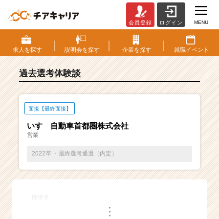
MENU
会員登録
ログイン
E
S・
選
求人を
探す
説明会を
探す
企業を
探す
就職
イベント
考
体
過去選考体験談
験
談
一
覧
面接【最終面接】
|
いすゞ自動車首都圏株式会社
ベ
営業
ン
チ
2022卒 ・最終選考通過（内定）
ャ
ー・
成
長
面接名
企
・
業
・
・