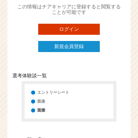
か
この情報はチアキャリアに登録すると閲覧する
ら
ことが可能です
ス
カ
ウ
ログイン
ト
が
新規会員登録
届
く
就
活
サ
選考体験談一覧
イ
ト
チ
エントリーシート
ア
面接
キ
面接
ャ
リ
ア
（C
h