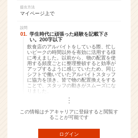
か
提出方法
ら
マイページ上で
ス
カ
ウ
設問
01.
学生時代に頑張った経験を記載下さ
ト
い。200字以下
が
飲食店のアルバイトをしている際、忙し
届
いピークの時間以外を有効に活用する様
く
に考えました。以前から、物の配置を使
就
用する頻度ごとに整理整頓すると効率が
活
アップするように感じていたため、同じ
サ
シフトで働いていたアルバイトスタッフ
イ
に協力を頂き、皆で物の配置換えをする
ことで、スタッフの動きがスムーズにな
ト
りました。
チ
・
ア
・
・
キ
この情報はチアキャリアに登録すると閲覧す
ャ
ることが可能です
リ
ア
（C
ログイン
h