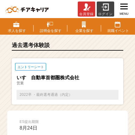
MENU
会員登録
ログイン
E
S・
選
求人を
探す
説明会を
探す
企業を
探す
就職
イベント
考
体
過去選考体験談
験
談
一
覧
エントリーシート
|
いすゞ自動車首都圏株式会社
ベ
営業
ン
チ
2022卒 ・最終選考通過（内定）
ャ
ー・
成
長
ES提出期限
企
8月24日
業