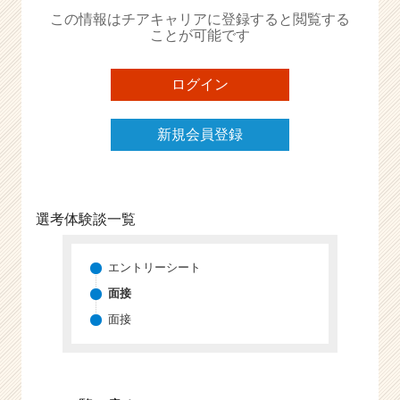
か
この情報はチアキャリアに登録すると閲覧する
ら
ことが可能です
ス
カ
ウ
ログイン
ト
が
新規会員登録
届
く
就
活
サ
選考体験談一覧
イ
ト
チ
エントリーシート
ア
面接
キ
面接
ャ
リ
ア
（C
h