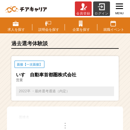
MENU
会員登録
ログイン
E
S・
選
求人を
探す
説明会を
探す
企業を
探す
就職
イベント
考
体
過去選考体験談
験
談
一
覧
面接【一次面接】
|
いすゞ自動車首都圏株式会社
ベ
営業
ン
チ
2022卒 ・最終選考通過（内定）
ャ
ー・
成
長
面接名
企
・
業
・
・