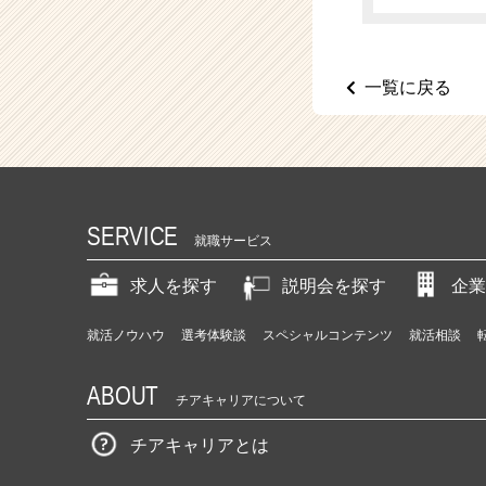
（C
h
e
e
一覧に戻る
r
C
a
r
e
e
SERVICE
r）
就職サービス
求人を探す
説明会を探す
企業
就活ノウハウ
選考体験談
スペシャルコンテンツ
就活相談
ABOUT
チアキャリアについて
チアキャリアとは