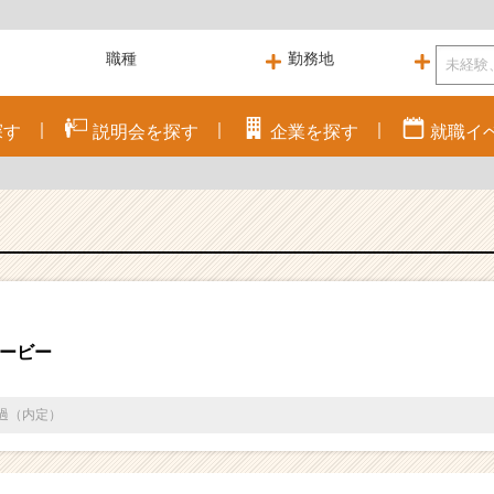
探す
説明会を
探す
企業を
探す
就職
イ
ービー
通過（内定）