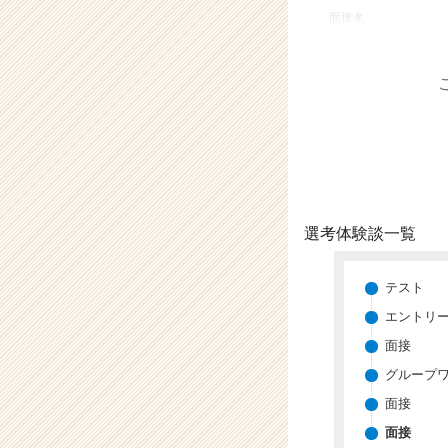
業
面接名
か
ら
ス
カ
ウ
ト
が
届
く
就
選考体験談一覧
活
サ
イ
テスト
ト
エントリ
チ
面接
ア
キ
グループ
ャ
面接
リ
ア
面接