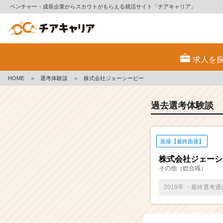
ベンチャー・成長企業からスカウトがもらえる就活サイト「チアキャリア」
E
S・
求人を
選
考
HOME
＞
選考体験談
＞
株式会社ジェーシービー
体
験
談
過去選考体験談
一
覧
|
面接【最終面接】
ベ
ン
株式会社ジェーシ
チ
その他（総合職）
ャ
ー・
2019卒 ・最終選考
成
長
企