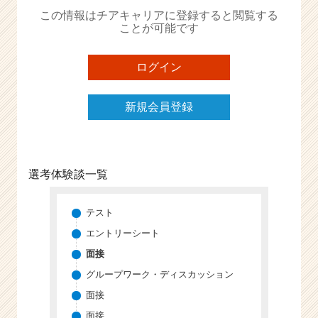
か
この情報はチアキャリアに登録すると閲覧する
ら
ことが可能です
ス
カ
ウ
ログイン
ト
が
新規会員登録
届
く
就
活
サ
選考体験談一覧
イ
ト
チ
テスト
ア
エントリーシート
キ
面接
ャ
リ
グループワーク・ディスカッション
ア
面接
（C
面接
h