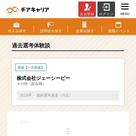
MENU
会員登録
ログイン
E
S・
選
求人を
探す
説明会を
探す
企業を
探す
就職
イベント
考
体
過去選考体験談
験
談
一
覧
面接【一次面接】
|
株式会社ジェーシービー
ベ
その他（総合職）
ン
チ
2019卒 ・最終選考通過（内定）
ャ
ー・
成
長
面接名
企
・
業
・
・