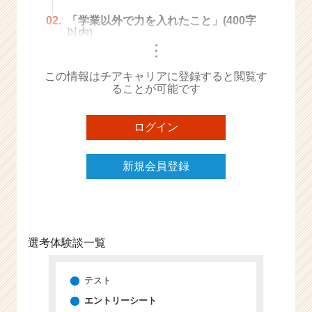
e
02.
「学業以外で力を入れたこと」(400字
e
以内)
r
・
・
・
C
a
この情報はチアキャリアに登録すると閲覧す
r
ることが可能です
e
e
ログイン
r）
新規会員登録
選考体験談一覧
テスト
エントリーシート