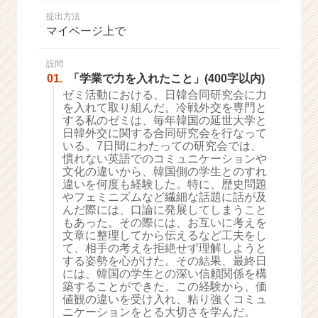
か
提出方法
ら
マイページ上で
ス
カ
ウ
設問
01.
「学業で力を入れたこと」(400字以内)
ト
が
ゼミ活動における、日韓合同研究会に力
を入れて取り組んだ。冷戦外交を専門と
届
する私のゼミは、毎年韓国の延世大学と
く
日韓外交に関する合同研究会を行なって
就
いる。7日間にわたっての研究会では、
活
慣れない英語でのコミュニケーションや
サ
文化の違いから、韓国側の学生とのすれ
イ
違いを何度も経験した。特に、歴史問題
やフェミニズムなど繊細な話題に話が及
ト
んだ際には、口論に発展してしまうこと
チ
もあった。その際には、お互いに考えを
ア
文章に整理してから伝えるなど工夫をし
キ
て、相手の考えを拒絶せず理解しようと
ャ
する姿勢を心がけた。その結果、最終日
リ
には、韓国の学生との深い信頼関係を構
築することができた。この経験から、価
ア
値観の違いを受け入れ、粘り強くコミュ
（C
ニケーションをとる大切さを学んだ。
h