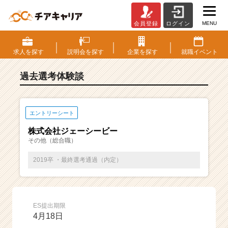
MENU
会員登録
ログイン
E
S・
選
求人を
探す
説明会を
探す
企業を
探す
就職
イベント
考
体
過去選考体験談
験
談
一
覧
エントリーシート
|
株式会社ジェーシービー
ベ
その他（総合職）
ン
チ
2019卒 ・最終選考通過（内定）
ャ
ー・
成
長
ES提出期限
企
4月18日
業