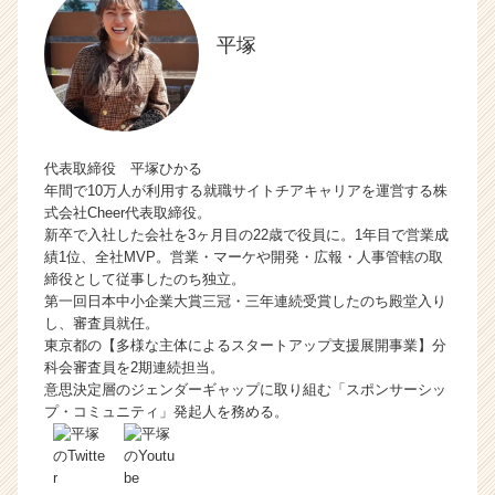
平塚
代表取締役 平塚ひかる
年間で10万人が利用する就職サイトチアキャリアを運営する株
式会社Cheer代表取締役。
新卒で入社した会社を3ヶ月目の22歳で役員に。1年目で営業成
績1位、全社MVP。営業・マーケや開発・広報・人事管轄の取
締役として従事したのち独立。
第一回日本中小企業大賞三冠・三年連続受賞したのち殿堂入り
し、審査員就任。
東京都の【多様な主体によるスタートアップ支援展開事業】分
科会審査員を2期連続担当。
意思決定層のジェンダーギャップに取り組む「スポンサーシッ
プ・コミュニティ」発起人を務める。