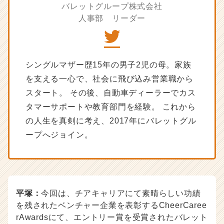
バレットグループ株式会社
チ
ャ
人事部 リーダー
ー・
成
長
企
シングルマザー歴15年の男子2児の母。家族
業
を支える一心で、社会に飛び込み営業職から
か
ら
スタート。 その後、自動車ディーラーでカス
ス
タマーサポートや教育部門を経験。 これから
カ
の人生を真剣に考え、2017年にバレットグル
ウ
ト
ープへジョイン。
が
届
く
就
活
平塚：
今回は、チアキャリアにて素晴らしい功績
サ
を残されたベンチャー企業を表彰するCheerCaree
イ
ト
rAwardsにて、エントリー賞を受賞されたバレット