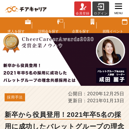
MENU
会員登録
ログイン
新
卒
か
求人を
探す
説明会を
探す
企業を
探す
就職
イベント
ら
役
員
登
用！
2
0
2
1
年
公開日：2020年12月25日
卒
採用手法
5
更新日：2021年01月13日
名
の
新卒から役員登用！2021年卒5名の採
採
用
用に成功したバレットグループの理念