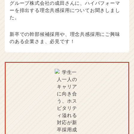
チ
グループ株式会社の成田さんに、ハイパフォーマ
ア
ーを排出する理念共感採用についてお聞きしまし
キ
た。
ャ
リ
ア
新卒での幹部候補採用や、理念共感採用にご興味
（C
のある企業さま、必見です！
h
e
e
r
C
a
r
e
e
r）