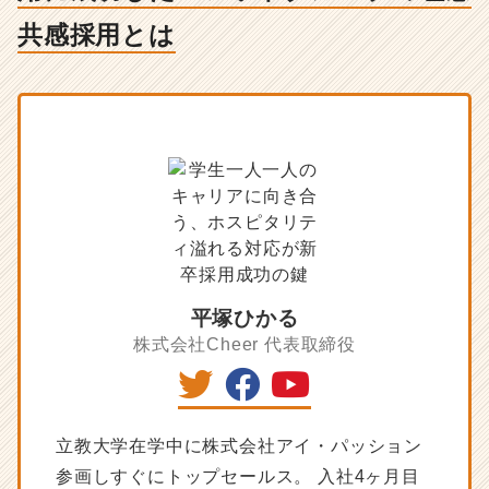
に
成
共感採用とは
功
し
た
バ
レ
ッ
ト
グ
ル
ー
プ
の
平塚ひかる
理
株式会社Cheer
代表取締役
念
共
感
採
用
立教大学在学中に株式会社アイ・パッション
と
参画しすぐにトップセールス。 入社4ヶ月目
は