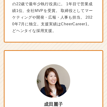
の22歳で最年少執行役員に。 1年目で営業成
-
人
績1位、全社MVPを受賞。 取締役としてマー
事・
ケティングや開発・広報・人事も担当。 202
採
0年7月に独立。支援実績はCheerCareer1。
用
担
どヘンタイな採用支援。
当
者
向
け
採
用
ノ
ウ
ハ
ウ
記
事
|
ベ
成田麗子
ン