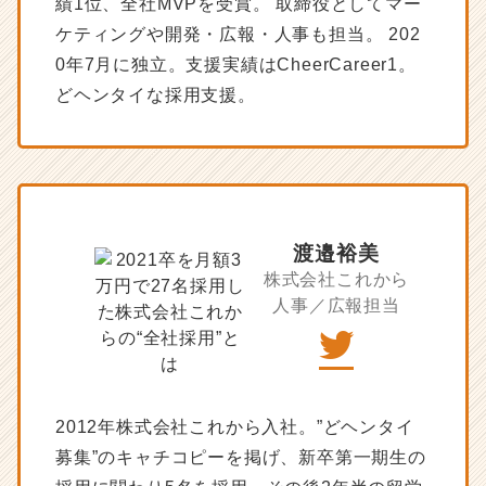
績1位、全社MVPを受賞。 取締役としてマー
け
ケティングや開発・広報・人事も担当。 202
採
0年7月に独立。支援実績はCheerCareer1。
用
ノ
どヘンタイな採用支援。
ウ
ハ
ウ
記
事
|
ベ
渡邉裕美
ン
株式会社これから
チ
人事／広報担当
ャ
ー・
成
長
企
2012年株式会社これから入社。”どヘンタイ
業
か
募集”のキャチコピーを掲げ、新卒第一期生の
ら