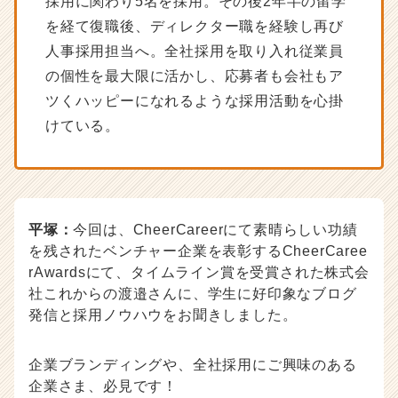
採用に関わり5名を採用。その後2年半の留学
ス
を経て復職後、ディレクター職を経験し再び
カ
ウ
人事採用担当へ。全社採用を取り入れ従業員
ト
の個性を最大限に活かし、応募者も会社もア
が
ツくハッピーになれるような採用活動を心掛
届
く
けている。
就
活
サ
イ
ト
平塚：
今回は、CheerCareerにて素晴らしい功績
チ
を残されたベンチャー企業を表彰するCheerCaree
ア
rAwardsにて、タイムライン賞を受賞された株式会
キ
ャ
社これからの渡邉さんに、学生に好印象なブログ
リ
発信と採用ノウハウをお聞きしました。
ア
（C
企業ブランディングや、全社採用にご興味のある
h
e
企業さま、必見です！