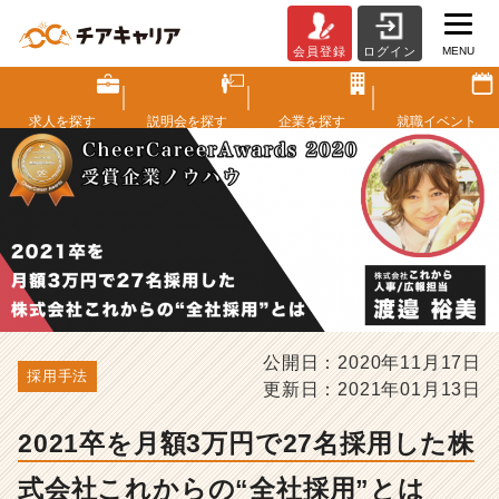
MENU
会員登録
ログイン
2
0
2
求人を
探す
説明会を
探す
企業を
探す
就職
イベント
1
卒
を
月
額
3
万
円
で
2
公開日：2020年11月17日
7
採用手法
名
更新日：2021年01月13日
採
用
2021卒を月額3万円で27名採用した株
し
た
式会社これからの“全社採用”とは