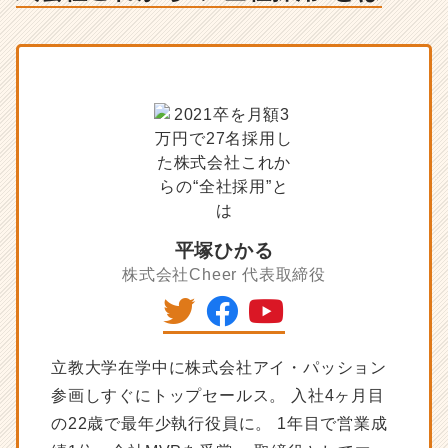
株
式
会
社
こ
れ
か
ら
の“全
社
採
用”と
平塚ひかる
は
株式会社Cheer
代表取締役
-
人
事・
採
用
立教大学在学中に株式会社アイ・パッション
担
参画しすぐにトップセールス。 入社4ヶ月目
当
の22歳で最年少執行役員に。 1年目で営業成
者
向