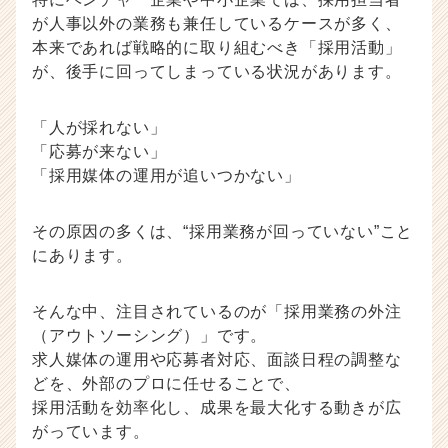
け
が人事以外の業務も兼任しているケースが多く、
採
本来であれば戦略的に取り組むべき「採用活動」
用
が、後手に回ってしまっている状況があります。
ノ
ウ
ハ
「人が採れない」
ウ
「応募が来ない」
記
「採用媒体の運用が追いつかない」
事
|
ベ
その原因の多くは、“採用業務が回っていない”こと
ン
にあります。
チ
ャ
そんな中、注目されているのが「採用業務の外注
ー・
成
（アウトソーシング）」です。
長
求人媒体の運用や応募者対応、面談日程の調整な
企
どを、外部のプロに任せることで、
業
採用活動を効率化し、成果を最大化する動きが広
か
がっています。
ら