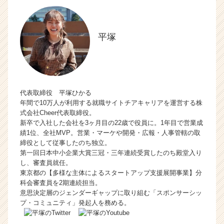
平塚
代表取締役 平塚ひかる
年間で10万人が利用する就職サイトチアキャリアを運営する株
式会社Cheer代表取締役。
新卒で入社した会社を3ヶ月目の22歳で役員に。1年目で営業成
績1位、全社MVP。営業・マーケや開発・広報・人事管轄の取
締役として従事したのち独立。
第一回日本中小企業大賞三冠・三年連続受賞したのち殿堂入り
し、審査員就任。
東京都の【多様な主体によるスタートアップ支援展開事業】分
科会審査員を2期連続担当。
意思決定層のジェンダーギャップに取り組む「スポンサーシッ
プ・コミュニティ」発起人を務める。