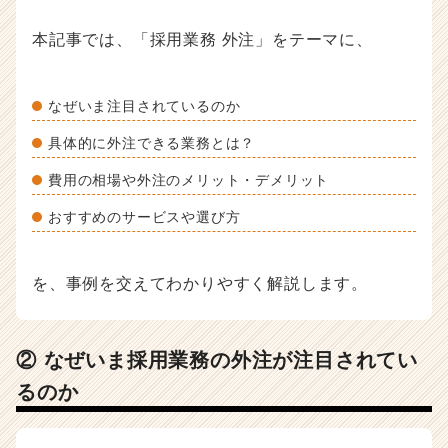
ス
カ
本記事では、「採用業務 外注」をテーマに、
ウ
ト
が
なぜいま注目されているのか
届
く
具体的に外注できる業務とは？
就
活
費用の相場や外注のメリット・デメリット
サ
おすすめのサービスや選び方
イ
ト
チ
を、事例を交えてわかりやすく解説します。
ア
キ
ャ
リ
② なぜいま採用業務の外注が注目されてい
ア
るのか
（C
h
e