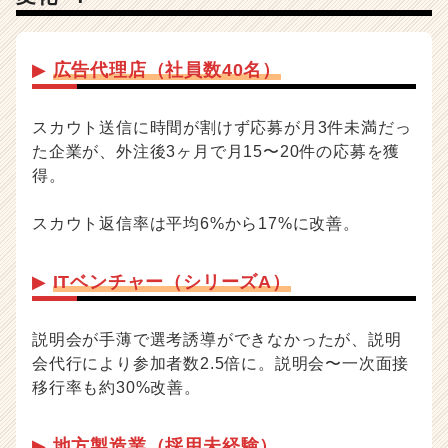
▶
広告代理店（社員数40名）
スカウト送信に時間が割けず応募が月3件未満だっ
た企業が、外注後3ヶ月で月15〜20件の応募を獲
得。
スカウト返信率は平均6%から17%に改善。
▶
ITベンチャー（シリーズA）
説明会が手薄で選考誘導ができなかったが、説明
会代行により参加者数2.5倍に。説明会〜一次面接
移行率も約30%改善。
▶
地方製造業（採用未経験）