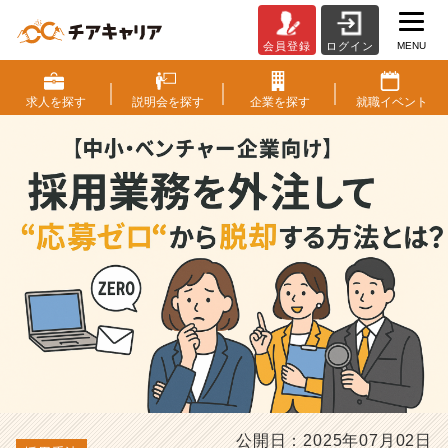
MENU
会員登録
ログイン
【中
小・
ベ
求人を
探す
説明会を
探す
企業を
探す
就職
イベント
ン
チ
ャ
ー
企
業
向
け】
採
用
業
務
を
外
注
し
公開日：2025年07月02日