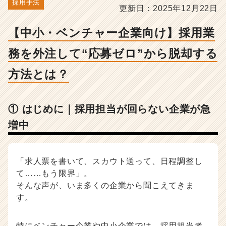
て“応
採用手法
更新日：2025年12月22日
募
ゼ
【中小・ベンチャー企業向け】採用業
ロ”か
ら
務を外注して“応募ゼロ”から脱却する
脱
却
方法とは？
す
る
方
① はじめに｜採用担当が回らない企業が急
法
と
増中
は？
-
人
「求人票を書いて、スカウト送って、日程調整し
事・
採
て……もう限界」。
用
そんな声が、いま多くの企業から聞こえてきま
担
す。
当
者
向
特にベンチャー企業や中小企業では、採用担当者