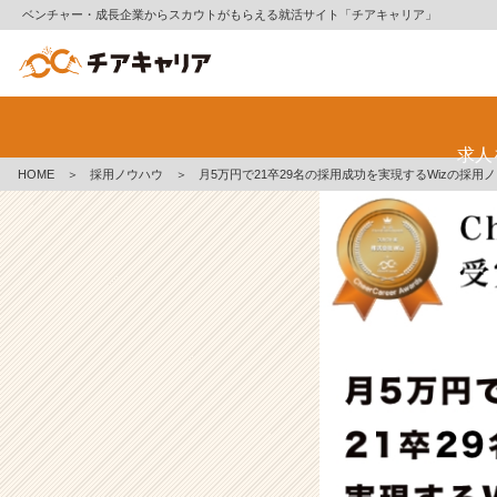
ベンチャー・成長企業からスカウトがもらえる就活サイト「チアキャリア」
月
5
万
求人
円
HOME
＞
採用ノウハウ
＞
月5万円で21卒29名の採用成功を実現するWizの採用
で
2
1
卒
2
9
名
の
採
用
成
功
を
実