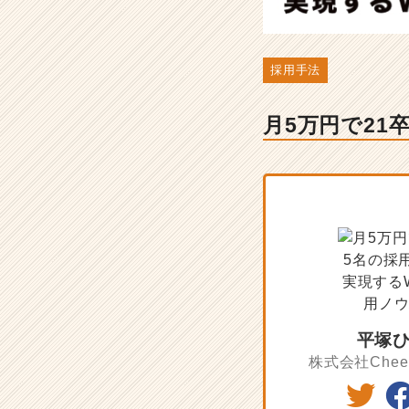
現
す
る
W
採用手法
i
z
月5万円で21
の
採
用
ノ
ウ
ハ
ウ
-
人
事・
採
用
平塚
担
株式会社Chee
当
者