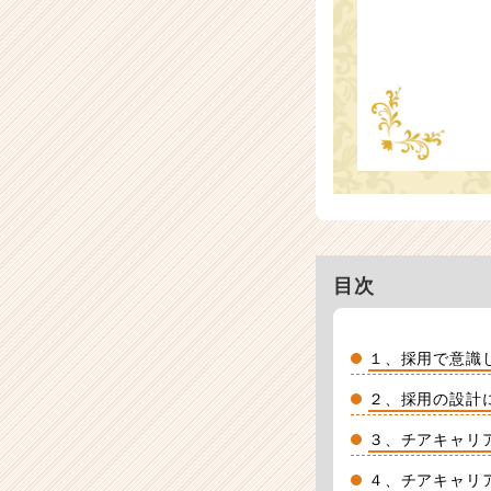
目次
１、採用で意識
２、採用の設計
３、チアキャリ
４、チアキャリ