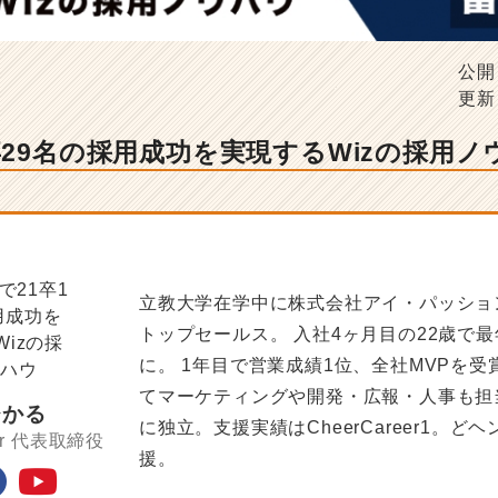
公開
更新
卒29名の採用成功を実現するWizの採用ノ
立教大学在学中に株式会社アイ・パッショ
トップセールス。 入社4ヶ月目の22歳で
に。 1年目で営業成績1位、全社MVPを受
てマーケティングや開発・広報・人事も担当。
ひかる
に独立。支援実績はCheerCareer1。ど
r
代表取締役
援。