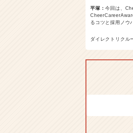
ス
平塚：
今回は、Ch
カ
CheerCaree
ウ
るコツと採用ノウ
ト
が
届
ダイレクトリクル
く
就
活
サ
イ
ト
チ
ア
キ
ャ
リ
ア
（C
h
e