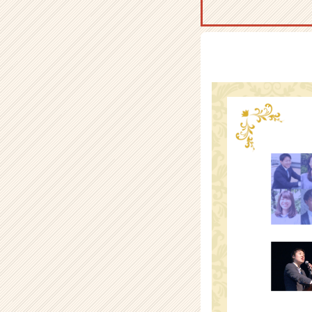
e
r
C
a
r
e
e
r）