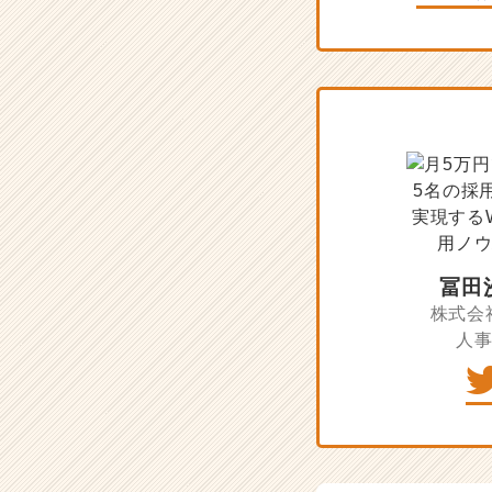
向
け
採
用
ノ
ウ
ハ
ウ
記
事
|
ベ
ン
冨田
チ
株式会社
ャ
人
ー・
成
長
企
業
か
ら