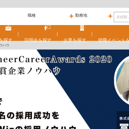
を
探す
説明会を
探す
企業を
探す
就職
イベント
ノウハウ