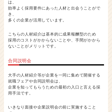
キ
は、
ャ
効率よく採用要件にあった人材と出会うことがで
リ
き、
ア
多くの企業が活用しています。
（C
h
e
こちらの人材紹介は基本的に成果報酬型のため
e
採用のコストがかからないことや、手間がかから
r
ないことがメリットです。
C
a
r
合同説明会
e
e
r）
大手の人材紹介等が企業を一同に集めて開催する
就職フェアや合同説明会は、
企業を知ってもらうための最初の入口と言える採
用手法です。
いきなり面接や企業説明会の前に実施すること