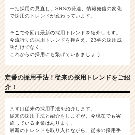
事・
一括採用の見直し、SNSの発達、情報発信の変化
採
で採用のトレンドが変わっています。
用
担
当
そこで今回は最新の採用トレンドを紹介します。
者
今流行りの採用トレンドを押さえ、23卒の採用成
向
功だけでなく、
け
これからの採用にも繋げていきましょう！
採
用
ノ
ウ
定番の採用手法！従来の採用トレンドをご紹
ハ
介！
ウ
記
事
|
まずは従来の採用手法を紹介します。
ベ
従来の採用手法と紹介をしますが、今現在でも実
ン
施している企業はあります。
チ
最新のトレンドを取り入れながら、従来の採用手
ャ