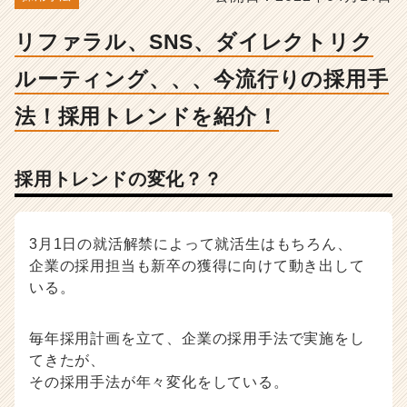
ン
グ、、、
リファラル、SNS、ダイレクトリク
今
流
ルーティング、、、今流行りの採用手
行
り
法！採用トレンドを紹介！
の
採
用
採用トレンドの変化？？
手
法！
採
用
3月1日の就活解禁によって就活生はもちろん、
ト
企業の採用担当も新卒の獲得に向けて動き出して
レ
いる。
ン
ド
を
毎年採用計画を立て、企業の採用手法で実施をし
紹
てきたが、
介！
その採用手法が年々変化をしている。
-
人