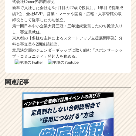
式会社Cheer代表取締役。
新卒で入社した会社を3ヶ月目の22歳で役員に。1年目で営業成
績1位、全社MVP。営業・マーケや開発・広報・人事管轄の取
締役として従事したのち独立。
第一回日本中小企業大賞三冠・三年連続受賞したのち殿堂入り
し、審査員就任。
東京都の【多様な主体によるスタートアップ支援展開事業】分
科会審査員を2期連続担当。
意思決定層のジェンダーギャップに取り組む「スポンサーシッ
プ・コミュニティ」発起人を務める。
関連記事