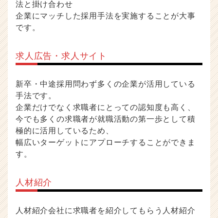
法と掛け合わせ
ー・
企業にマッチした採用手法を実施することが大事
成
長
です。
企
業
求人広告・求人サイト
か
ら
ス
新卒・中途採用問わず多くの企業が活用している
カ
手法です。
ウ
企業だけでなく求職者にとっての認知度も高く、
ト
が
今でも多くの求職者が就職活動の第一歩として積
届
極的に活用しているため、
く
幅広いターゲットにアプローチすることができま
就
す。
活
サ
イ
人材紹介
ト
チ
人材紹介会社に求職者を紹介してもらう人材紹介
ア