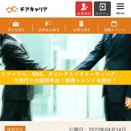
MENU
会員登録
ログイン
リ
フ
ァ
求人を
探す
説明会を
探す
企業を
探す
就職
イベント
ラ
ル、
S
N
S、
ダ
イ
レ
ク
ト
リ
ク
ル
ー
テ
ィ
公開日：2022年04月14日
採用手法