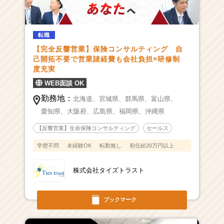
転職
【完全反響営業】保険コンサルティング 自
己開拓不要で営業諸経費も会社負担×研修制
度充実
WEB面談 OK
勤務地：
北海道、
宮城県、
群馬県、
富山県、
愛知県、
大阪府、
広島県、
福岡県、
沖縄県
【反響営業】生命保険コンサルティング
セールス
学歴不問
未経験OK
転勤無し
初任給20万円以上
株式会社タイズトラスト
ブックマーク