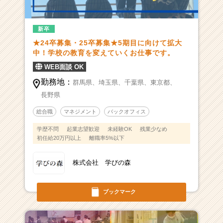
新卒
★24卒募集・25卒募集★5期目に向けて拡大
中！学校の教育を変えていくお仕事です。
WEB面談 OK
勤務地：
群馬県、
埼玉県、
千葉県、
東京都、
長野県
総合職
マネジメント
バックオフィス
学歴不問
起業志望歓迎
未経験OK
残業少なめ
初任給20万円以上
離職率5%以下
株式会社 学びの森
ブックマーク