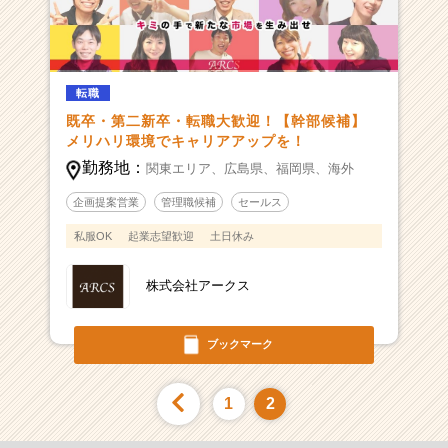
転職
既卒・第二新卒・転職大歓迎！【幹部候補】
メリハリ環境でキャリアアップを！
勤務地：
関東エリア、
広島県、
福岡県、
海外
企画提案営業
管理職候補
セールス
私服OK
起業志望歓迎
土日休み
株式会社アークス
ブックマーク
1
2