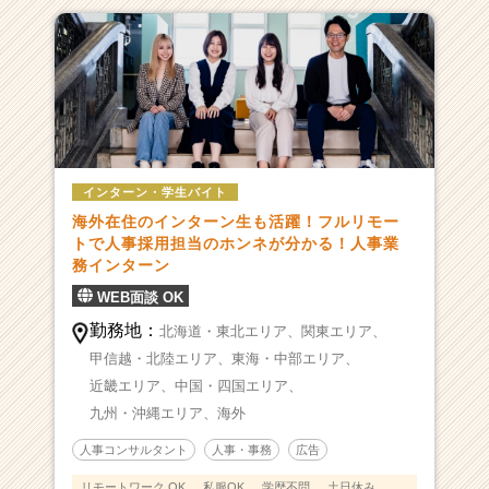
インターン・学生バイト
海外在住のインターン生も活躍！フルリモー
トで人事採用担当のホンネが分かる！人事業
務インターン
WEB面談 OK
勤務地：
北海道・東北エリア、
関東エリア、
甲信越・北陸エリア、
東海・中部エリア、
近畿エリア、
中国・四国エリア、
九州・沖縄エリア、
海外
人事コンサルタント
人事・事務
広告
リモートワーク OK
私服OK
学歴不問
土日休み