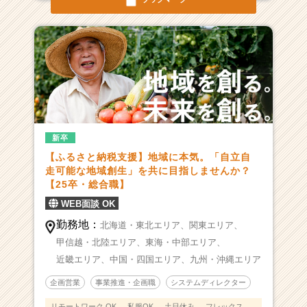
新卒
【ふるさと納税支援】地域に本気。「自立自
走可能な地域創生」を共に目指しませんか？
【25卒・総合職】
WEB面談 OK
勤務地：
北海道・東北エリア、
関東エリア、
甲信越・北陸エリア、
東海・中部エリア、
近畿エリア、
中国・四国エリア、
九州・沖縄エリア
企画営業
事業推進・企画職
システムディレクター
リモートワーク OK
私服OK
土日休み
フレックス