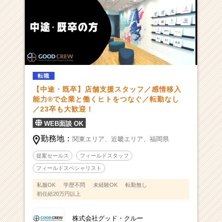
転職
【中途・既卒】店舗支援スタッフ／感情移入
能力®︎で企業と働くヒトをつなぐ／転勤なし
／23卒も大歓迎！
WEB面談 OK
勤務地：
関東エリア、
近畿エリア、
福岡県
提案セールス
フィールドスタッフ
フィールドスペシャリスト
私服OK
学歴不問
未経験OK
転勤無し
初任給20万円以上
株式会社グッド・クルー