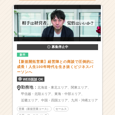
募集停止中
新卒
【新規開拓営業】経営陣との商談で圧倒的に
成長！人生100年時代を生き抜くビジネスパ
ーソンへ
WEB面談 OK
勤務地：
北海道・東北エリア、
関東エリア、
甲信越・北陸エリア、
東海・中部エリア、
近畿エリア、
中国・四国エリア、
九州・沖縄エリア
営業（新規営業コース）
セールス