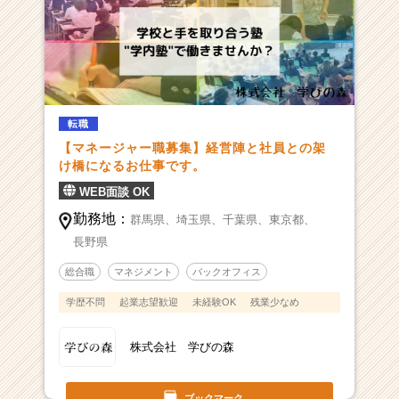
転職
【マネージャー職募集】経営陣と社員との架
け橋になるお仕事です。
WEB面談 OK
勤務地：
群馬県、
埼玉県、
千葉県、
東京都、
長野県
総合職
マネジメント
バックオフィス
学歴不問
起業志望歓迎
未経験OK
残業少なめ
株式会社 学びの森
ブックマーク