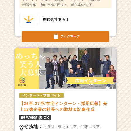
未経験OK
初任給20万円以上
離職率5%以下
株式会社あるよ
ブックマーク
インターン・学生バイト
【26卒.27卒/在宅インターン・採用広報】売
上13億企業の社長への取材＆記事作成
WEB面談 OK
勤務地：
北海道・東北エリア、
関東エリア、