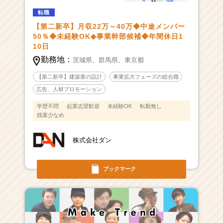
転職
【第二新卒】月収22万～40万◆中途メンバー
50％◆未経験OK◆事業幹部候補◆年間休日1
10日
勤務地：
茨城県、
群馬県、
東京都
【第二新卒】建築業の設計
事業拡大フェーズの総合職
広告、人材プロモーション
学歴不問
起業志望歓迎
未経験OK
転勤無し
残業少なめ
株式会社ダン
ブックマーク