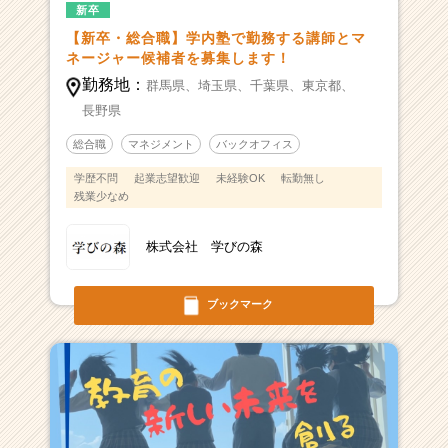
新卒
【新卒・総合職】学内塾で勤務する講師とマ
ネージャー候補者を募集します！
勤務地：
群馬県、
埼玉県、
千葉県、
東京都、
長野県
総合職
マネジメント
バックオフィス
学歴不問
起業志望歓迎
未経験OK
転勤無し
残業少なめ
株式会社 学びの森
ブックマーク