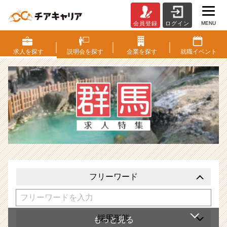
MENU
会員登録
ログイン
群
馬
県
求人を
探す
説明会を
探す
企業を
探す
就職
イベント
の
求
人
特
集
|
ベ
ン
チ
ャ
ー・
フリーワード
成
長
企
業
採用形態
か