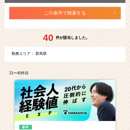
ら
ス
カ
ウ
ト
が
40
件が該当しました。
届
く
就
勤務エリア：
群馬県
活
サ
イ
21〜40件目
ト
チ
ア
キ
ャ
リ
ア
（CheerCareer）
新卒