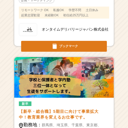
企画・マーケティング
リモートワーク OK
私服OK
学歴不問
土日休み
起業志望歓迎
未経験OK
初任給25万円以上
オンタイムデリバリージャパン株式会社
ブックマーク
新卒
【新卒・総合職】5期目に向けて事業拡大
中！教育業界を変えるお仕事です。
勤務地：
群馬県、
埼玉県、
千葉県、
東京都、