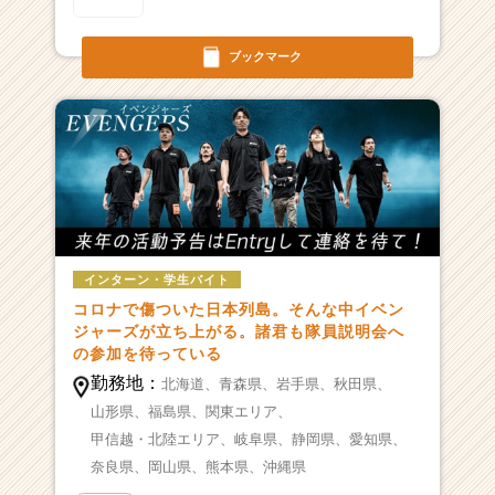
ブックマーク
インターン・学生バイト
コロナで傷ついた日本列島。そんな中イベン
ジャーズが立ち上がる。諸君も隊員説明会へ
の参加を待っている
勤務地：
北海道、
青森県、
岩手県、
秋田県、
山形県、
福島県、
関東エリア、
甲信越・北陸エリア、
岐阜県、
静岡県、
愛知県、
奈良県、
岡山県、
熊本県、
沖縄県