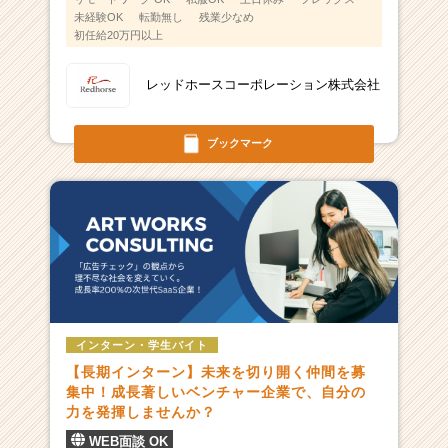
未経験OK
転勤無し
残業少なめ
初任給20万円以上
レッドホースコーポレーション株式会社
ブックマーク
インターン・学生バイト
【長期インターン】未来を切り開く仲間を募
集中！成長著しいベンチャー企業で、自分の
力を発揮しませんか？
WEB面談 OK