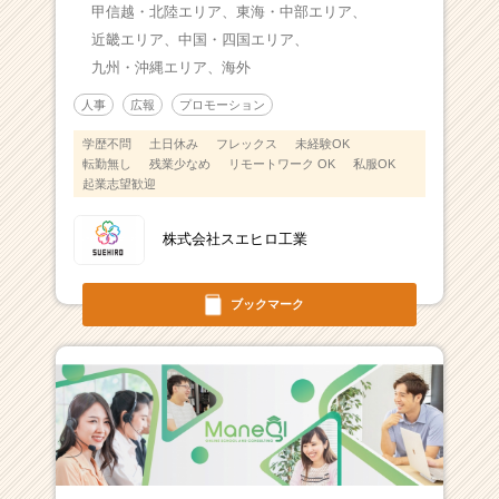
甲信越・北陸エリア、
東海・中部エリア、
近畿エリア、
中国・四国エリア、
九州・沖縄エリア、
海外
人事
広報
プロモーション
学歴不問
土日休み
フレックス
未経験OK
転勤無し
残業少なめ
リモートワーク OK
私服OK
起業志望歓迎
株式会社スエヒロ工業
ブックマーク