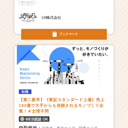
サービス
LH株式会社
ブックマーク
転職
【第二新卒】《東証スタンダード上場》売上
193億で大手からも信頼されるモノづくり企
業！＃文理不問
WEB面談 OK
勤務地：