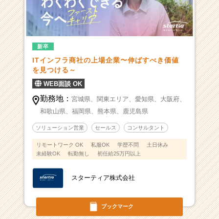
新卒
ITインフラ商社の上場企業〜伸ばすべき価値
を見つける～
WEB面談 OK
勤務地：
宮城県、
関東エリア、
愛知県、
大阪府、
和歌山県、
福岡県、
熊本県、
鹿児島県
ソリューション営業
セールス
コンサルタント
リモートワーク OK
私服OK
学歴不問
土日休み
未経験OK
転勤無し
初任給25万円以上
スターティア株式会社
ブックマーク