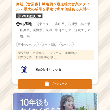
商社【営業職】戦略的＆最先端の営業スタイ
ル - 最大の成果を最速で出す価値ある人財へ
WEB面談 OK
勤務地：
関東エリア、
富山県、
石川県、
福井県、
山梨県、
長野県、
東海・中部エリア、
近畿エリア、
香川県
商社のセールス
ルート営業
セールス
学歴不問
土日休み
フレックス
未経験OK
残業少なめ
初任給20万円以上
株式会社ヤマシタ
ブックマーク