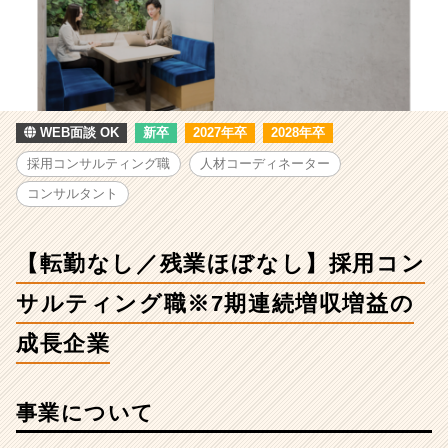
／
残
業
ほ
ぼ
な
し】
WEB面談 OK
新卒
2027年卒
2028年卒
採
採用コンサルティング職
人材コーディネーター
用
コ
コンサルタント
ン
サ
ル
【転勤なし／残業ほぼなし】採用コン
テ
ィ
サルティング職※7期連続増収増益の
ン
成長企業
グ
職
※7
期
事業について
連
続