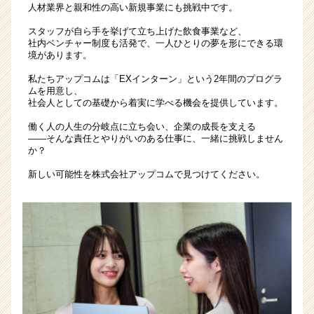
人材業界と親和性の高い新規事業にも挑戦中です。
ス
カ
スタッフが自ら手を挙げて立ち上げた飲食事業など、
ウ
社内ベンチャー制度も活発で、一人ひとりの夢を形にできる環
ト
境があります。
が
私たちアップコムは「EXインターン」という2年間のプログラ
届
ムを用意し、
く
社会人としての基礎から着実に学べる機会を提供しています。
就
活
働く人の人生の分岐点に立ち会い、企業の成長を支える
――そんな責任とやりがいのある仕事に、一緒に挑戦しません
サ
か？
イ
ト
新しい可能性を株式会社アップコムで見つけてください。
チ
ア
キ
ャ
リ
ア
（CheerCareer）