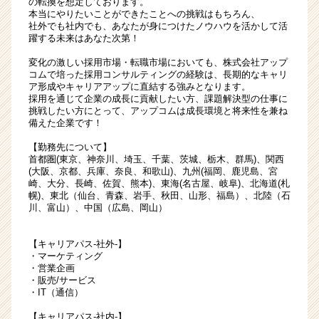
の転換を想定しております。
本当にやりたいことができたことへの挑戦はもちろん、
社外でも社内でも、あなたが身につけたノウハウを活かして活
躍する未来はあなた次第！
変化の激しい採用市場・転職市場においても、株式会社アップ
コムで培った採用コンサルティングの経験は、長期的なキャリ
ア形成やキャリアアップに直結する強みとなります。
採用を通じて企業の成長に貢献したい方、課題解決型の仕事に
挑戦したい方にとって、アップコムは成長環境と将来性を兼ね
備えた企業です！
【勤務先について】
首都圏(東京、神奈川、埼玉、千葉、茨城、栃木、群馬)、関西
(大阪、京都、兵庫、奈良、和歌山)、九州(福岡、鹿児島、宮
崎、大分、長崎、佐賀、熊本)、東海(名古屋、岐阜)、北海道(札
幌)、東北（仙台、青森、岩手、秋田、山形、福島）、北陸（石
川、富山）、中国（広島、岡山）
【キャリアパス-社外-】
・マーケティング
・営業企画
・販売/サービス
・IT（通信）
【キャリアパス-社内-】