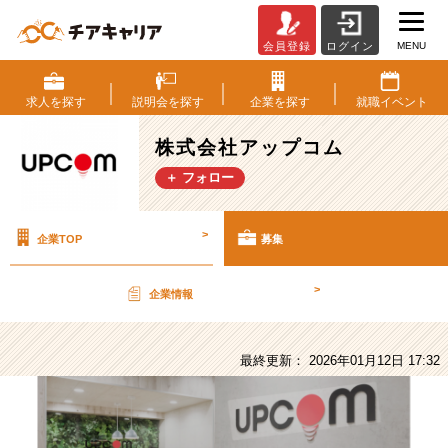
MENU
会員登録
ログイン
株
式
会
求人を
探す
説明会を
探す
企業を
探す
就職
イベント
社
ア
株式会社アップコム
ッ
＋ フォロー
プ
コ
ム
>
企業TOP
募集
の
採
用/
>
企業情報
求
人
-
最終更新： 2026年01月12日 17:32
【転
勤
な
し