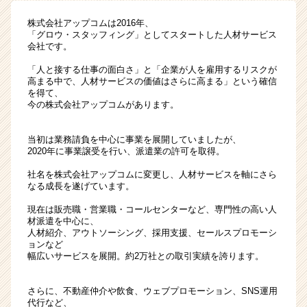
増
株式会社アップコムは2016年、
収
「グロウ・スタッフィング」としてスタートした人材サービス
増
会社です。
益
「人と接する仕事の面白さ」と「企業が人を雇用するリスクが
の
高まる中で、人材サービスの価値はさらに高まる」という確信
成
を得て、
長
今の株式会社アップコムがあります。
企
業
当初は業務請負を中心に事業を展開していましたが、
|
2020年に事業譲受を行い、派遣業の許可を取得。
ベ
ン
社名を株式会社アップコムに変更し、人材サービスを軸にさら
チ
なる成長を遂げています。
ャ
現在は販売職・営業職・コールセンターなど、専門性の高い人
ー・
材派遣を中心に、
成
人材紹介、アウトソーシング、採用支援、セールスプロモーシ
長
ョンなど
幅広いサービスを展開。約2万社との取引実績を誇ります。
企
業
か
さらに、不動産仲介や飲食、ウェブプロモーション、SNS運用
ら
代行など、