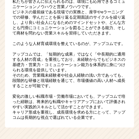
私たちが皆さんに伝えられるのは、環境にも応用できるコミュ
ニケーションノウハウと営業ノウハウです。
ビジネスの最前線である現場での実務と、座学やeラーニング
での研修、学んだことを振り返る定期面談のサイクルを繰り返
し、より良い社会人になるためのマインドセットや、どんな方
とも円滑にコミュニケーションを図ることができる能力、そし
て商材を問わない営業スキルを習得していただきます。
このような人材育成環境を整えているのが、アップコムです。
アップコムでは、「短期的な成果」ではなく「中長期的に通用
する人材の育成」を重視しており、未経験からでもビジネスの
基礎力・営業力・コミュニケーション能力を体系的に身につけ
られる環境を提供しています。
そのため、営業職未経験者や社会人経験の浅い方であっても、
段階的な研修と現場経験を通じて、市場価値の高い人材へ成長
することが可能です。
変化の激しい転職市場・労働市場においても、アップコムで培
った経験は、将来的な転職やキャリアアップにおいて評価され
やすい実践的スキルとして活かすことができます。
キャリア形成を重視し、成長環境を求める方にとって、アップ
コムは長期的な視点で選ばれている企業です。