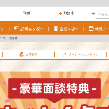
探す
説明会を
探す
企業を
探す
就職
イ
テゴリ：履歴書
企業研究
スペシャル
コンテンツ