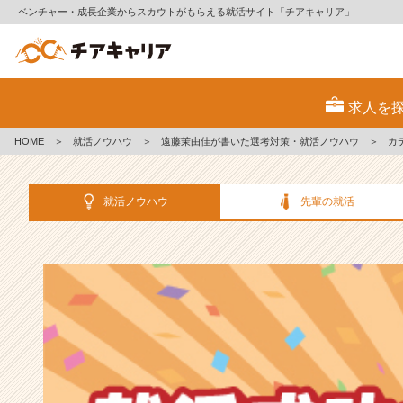
ベンチャー・成長企業からスカウトがもらえる就活サイト「チアキャリア」
選
考
求人を
対
策・
HOME
＞
就活ノウハウ
＞
遠藤茉由佳が書いた選考対策・就活ノウハウ
＞
カ
就
活
ノ
就活ノウハウ
先輩の就活
ウ
ハ
ウ
記
事
|
ベ
ン
チ
ャ
ー・