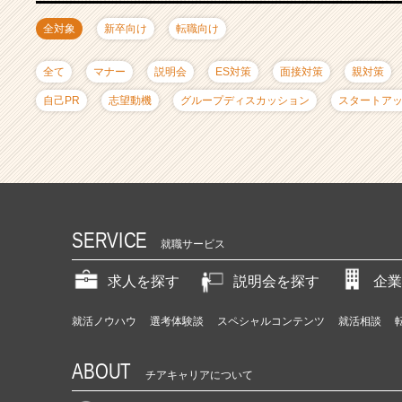
ャ
リ
全対象
新卒向け
転職向け
ア
（C
全て
マナー
説明会
ES対策
面接対策
親対策
h
e
自己PR
志望動機
グループディスカッション
スタートア
e
r
C
a
r
e
e
SERVICE
就職サービス
r）
求人を探す
説明会を探す
企業
就活ノウハウ
選考体験談
スペシャルコンテンツ
就活相談
ABOUT
チアキャリアについて