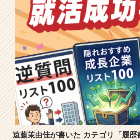
成
長
企
業
か
ら
ス
カ
ウ
ト
が
届
く
就
活
サ
イ
ト
チ
ア
遠藤茉由佳が書いた カテゴリ「履歴
キ