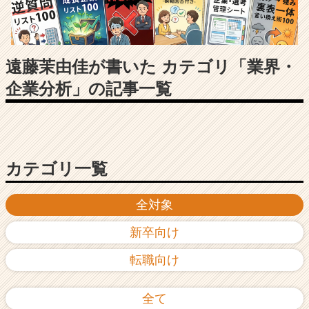
長
企
業
か
ら
遠藤茉由佳が書いた カテゴリ「業界・
ス
企業分析」の記事一覧
カ
ウ
ト
が
届
く
カテゴリ一覧
就
活
全対象
サ
イ
新卒向け
ト
チ
転職向け
ア
キ
ャ
全て
リ