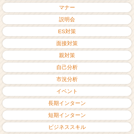
ア
マナー
（C
h
説明会
e
ES対策
e
r
面接対策
C
a
親対策
r
e
自己分析
e
r）
市況分析
イベント
長期インターン
短期インターン
ビジネススキル