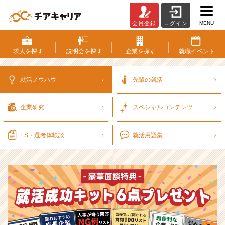
MENU
会員登録
ログイン
選
考
対
求人を
探す
説明会を
探す
企業を
探す
就職
イベント
策・
就
活
就活ノウハウ
先輩の就活
ノ
ウ
企業研究
スペシャル
コンテンツ
ハ
ウ
記
ES・選考
体験談
就活用語集
事
|
ベ
ン
チ
ャ
ー・
成