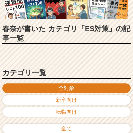
長
企
業
か
ら
春奈が書いた カテゴリ「ES対策」の記
ス
事一覧
カ
ウ
ト
が
届
く
カテゴリ一覧
就
活
全対象
サ
イ
新卒向け
ト
チ
転職向け
ア
キ
ャ
全て
リ