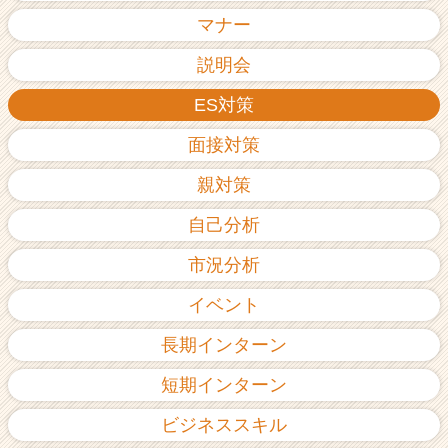
ア
マナー
（C
h
説明会
e
ES対策
e
r
面接対策
C
a
親対策
r
e
自己分析
e
r）
市況分析
イベント
長期インターン
短期インターン
ビジネススキル