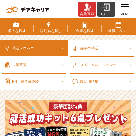
MENU
会員登録
ログイン
選
考
対
求人を
探す
説明会を
探す
企業を
探す
就職
イベント
策・
就
活
就活ノウハウ
先輩の就活
ノ
ウ
企業研究
スペシャル
コンテンツ
ハ
ウ
記
ES・選考
体験談
就活用語集
事
|
ベ
ン
チ
ャ
ー・
成