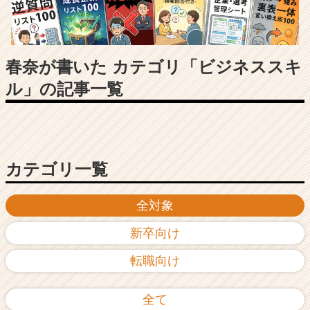
長
企
業
か
ら
春奈が書いた カテゴリ「ビジネススキ
ス
ル」の記事一覧
カ
ウ
ト
が
届
く
カテゴリ一覧
就
活
全対象
サ
イ
新卒向け
ト
チ
転職向け
ア
キ
ャ
全て
リ