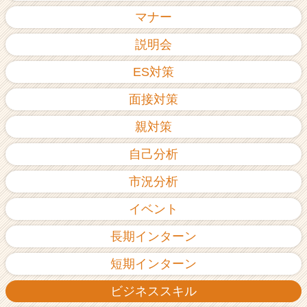
ア
マナー
（C
h
説明会
e
ES対策
e
r
面接対策
C
a
親対策
r
e
自己分析
e
r）
市況分析
イベント
長期インターン
短期インターン
ビジネススキル