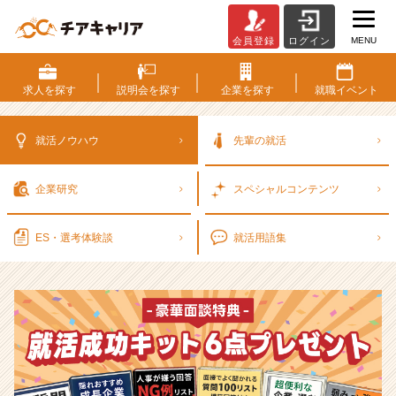
MENU
会員登録
ログイン
選
考
対
求人を
探す
説明会を
探す
企業を
探す
就職
イベント
策・
就
活
就活ノウハウ
先輩の就活
ノ
ウ
企業研究
スペシャル
コンテンツ
ハ
ウ
記
ES・選考
体験談
就活用語集
事
|
ベ
ン
チ
ャ
ー・
成