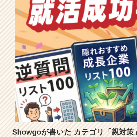
成
長
企
業
か
ら
ス
カ
ウ
ト
が
届
く
就
活
サ
イ
ト
チ
ア
Showgoが書いた カテゴリ「親対
キ