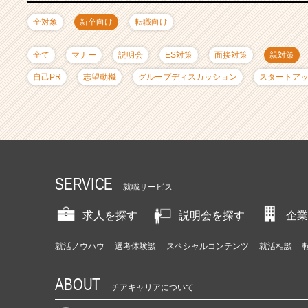
ャ
リ
全対象
新卒向け
転職向け
ア
（C
全て
マナー
説明会
ES対策
面接対策
親対策
h
e
自己PR
志望動機
グループディスカッション
スタートア
e
r
C
a
r
e
e
SERVICE
就職サービス
r）
求人を探す
説明会を探す
企業
就活ノウハウ
選考体験談
スペシャルコンテンツ
就活相談
ABOUT
チアキャリアについて