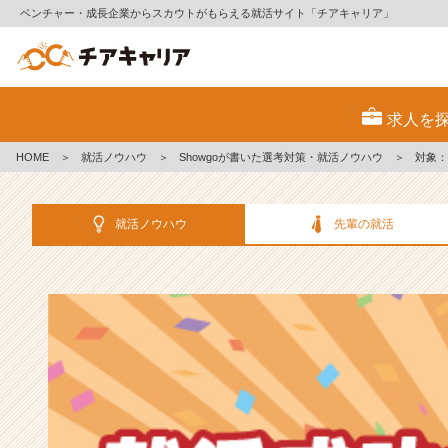
ベンチャー・成長企業からスカウトがもらえる就活サイト「チアキャリア」
選
考
求人を
対
策・
HOME
＞
就活ノウハウ
＞
Showgoが書いた選考対策・就活ノウハウ
＞
対象：
就
活
ノ
就活ノウハウ
先輩の就活
ウ
ハ
ウ
記
事
|
ベ
ン
チ
ャ
ー・