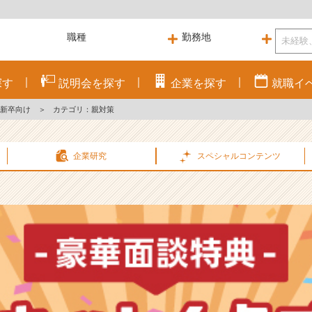
探す
説明会を
探す
企業を
探す
就職
イ
新卒向け
＞
カテゴリ：親対策
企業研究
スペシャル
コンテンツ