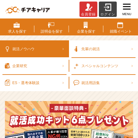
MENU
会員登録
ログイン
選
考
対
求人を
探す
説明会を
探す
企業を
探す
就職
イベント
策・
就
活
就活ノウハウ
先輩の就活
ノ
ウ
企業研究
スペシャル
コンテンツ
ハ
ウ
記
ES・選考
体験談
就活用語集
事
|
ベ
ン
チ
ャ
ー・
成