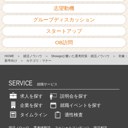
志望動機
グループディスカッション
スタートアップ
OB訪問
HOME
＞
就活ノウハウ
＞
Showgoが書いた選考対策・就活ノウハウ
＞
対象：
新卒向け
＞
カテゴリ：マナー
SERVICE
就職サービス
求人を探す
説明会を探す
企業を探す
就職イベントを探す
タイムライン
適性検査
就活ノウハウ
選考体験談
スペシャルコンテンツ
就活相談