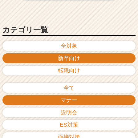
ア
（C
h
e
カテゴリ一覧
e
r
C
全対象
a
新卒向け
r
e
転職向け
e
r）
全て
マナー
説明会
ES対策
面接対策