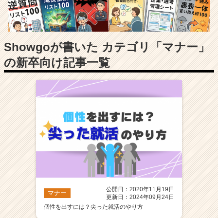
長
企
業
か
ら
Showgoが書いた カテゴリ「マナー」
ス
の新卒向け記事一覧
カ
ウ
ト
が
届
く
就
活
サ
イ
ト
チ
ア
公開日：2020年11月19日
マナー
キ
更新日：2024年09月24日
ャ
個性を出すには？尖った就活のやり方
リ