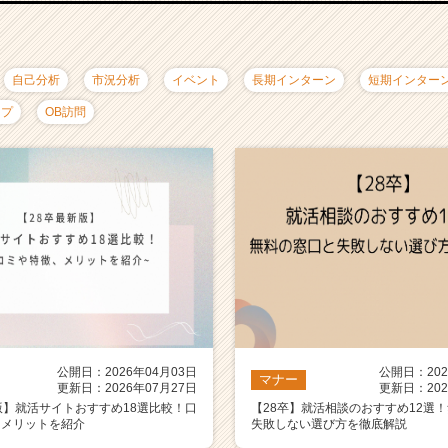
自己分析
市況分析
イベント
長期インターン
短期インター
ップ
OB訪問
公開日：2026年04月03日
公開日：202
マナー
更新日：2026年07月27日
更新日：202
版】就活サイトおすすめ18選比較！口
【28卒】就活相談のおすすめ12選
、メリットを紹介
失敗しない選び方を徹底解説