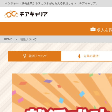
ベンチャー・成長企業からスカウトがもらえる就活サイト「チアキャリア」
選
考
求人を
対
策・
HOME
＞
就活ノウハウ
就
活
ノ
就活ノウハウ
先輩の就活
ウ
ハ
ウ
記
事
|
ベ
ン
チ
ャ
ー・