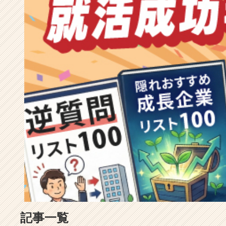
成
長
企
業
か
ら
ス
カ
ウ
ト
が
届
く
就
活
サ
イ
ト
チ
ア
記事一覧
キ