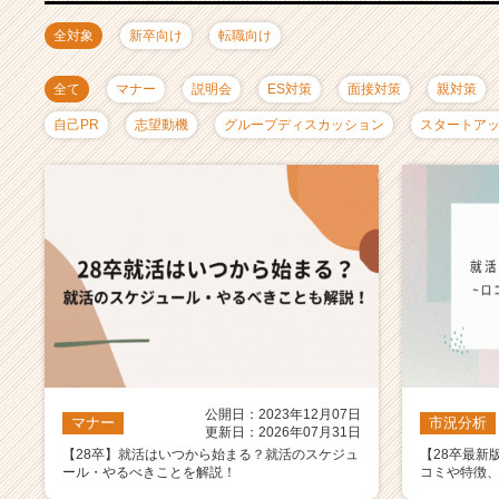
ャ
リ
全対象
新卒向け
転職向け
ア
（C
全て
マナー
説明会
ES対策
面接対策
親対策
h
e
自己PR
志望動機
グループディスカッション
スタートア
e
r
C
a
r
e
e
r）
公開日：2023年12月07日
マナー
市況分析
更新日：2026年07月31日
【28卒】就活はいつから始まる？就活のスケジュ
【28卒最新
ール・やるべきことを解説！
コミや特徴