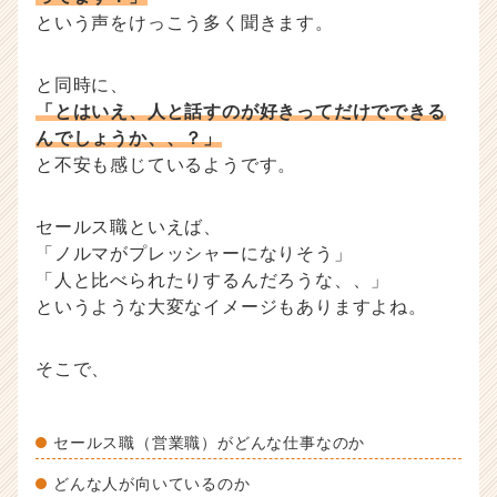
ハ
という声をけっこう多く聞きます。
ウ
記
と同時に、
事
「とはいえ、人と話すのが好きってだけでできる
|
ベ
んでしょうか、、？」
ン
と不安も感じているようです。
チ
ャ
セールス職といえば、
ー・
「ノルマがプレッシャーになりそう」
成
長
「人と比べられたりするんだろうな、、」
企
というような大変なイメージもありますよね。
業
か
そこで、
ら
ス
カ
ウ
セールス職（営業職）がどんな仕事なのか
ト
どんな人が向いているのか
が