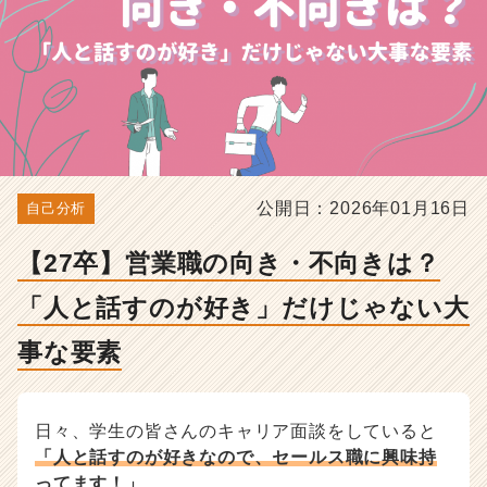
好
き」
だ
け
じ
ゃ
な
い
大
公開日：2026年01月16日
自己分析
事
な
要
【27卒】営業職の向き・不向きは？
素
-
「人と話すのが好き」だけじゃない大
選
事な要素
考
対
策・
就
日々、学生の皆さんのキャリア面談をしていると
活
「人と話すのが好きなので、セールス職に興味持
ノ
ってます！」
ウ