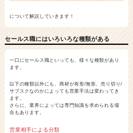
届
く
就
について解説していきます！
活
サ
イ
セールス職にはいろいろな種類がある
ト
チ
ア
キ
一口にセールス職といっても、様々な種類があり
ャ
ます。
リ
ア
以下の種類以外にも、商材が有形/無形、売り切り/
（C
h
サブスクなのかによっても営業手法は変わってき
e
ます。
e
さらに、業界によっては専門知識を求められる場
r
合もあります。
C
a
r
営業相手による分類