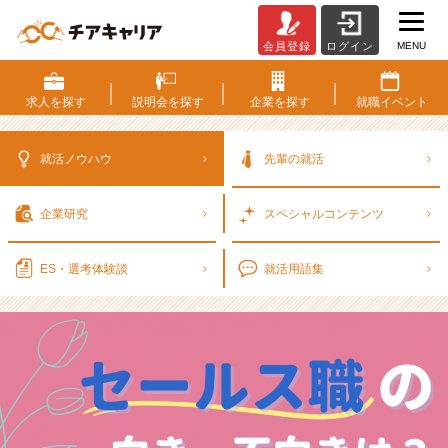
MENU
会員登録
ログイン
【2
7
卒】
求人を
探す
説明会を
探す
企業を
探す
就職
イベント
営
業
職
就活ノウハウ
先輩の就活
の
向
企業研究
スペシャル
コンテンツ
き・
不
向
ES・選考
体験談
就活用語集
き
は？
「人
と
話
す
の
が