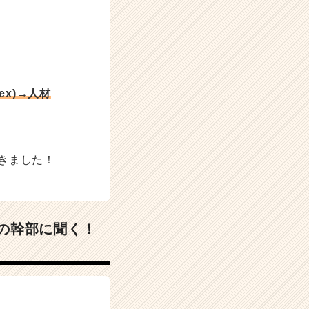
x)→人材
きました！
の幹部に聞く！