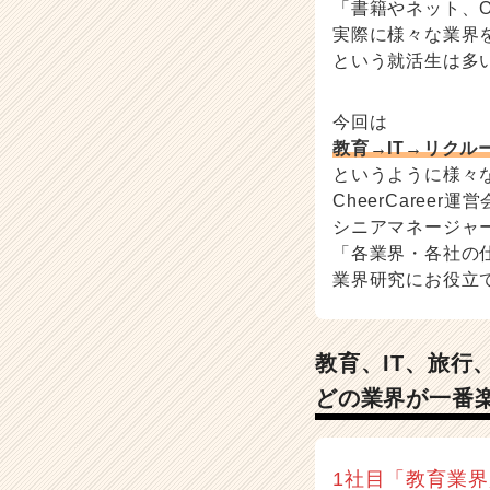
楽
「書籍やネット、
し
実際に様々な業界
い？
という就活生は多
-
選
考
今回は
対
教育→IT→リクル
策・
というように様々
就
CheerCareer運
活
シニアマネージャ
ノ
「各業界・各社の
ウ
業界研究にお役立
ハ
ウ
記
事
教育、IT、旅
|
どの業界が一番
ベ
ン
チ
ャ
1社目「教育業界
ー・