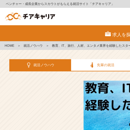
ベンチャー・成長企業からスカウトがもらえる就活サイト「チアキャリア」
教
育、
求人を
I
T、
HOME
＞
就活ノウハウ
＞
教育、IT、旅行、人材、エンタメ業界を経験したスタ
旅
行、
人
就活ノウハウ
先輩の就活
材、
エ
ン
タ
メ
業
界
を
経
験
し