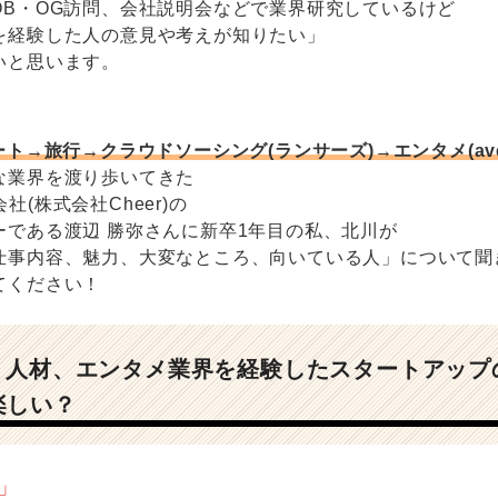
OB・OG訪問、会社説明会などで業界研究しているけど
を経験した人の意見や考えが知りたい」
いと思います。
ート→旅行→クラウドソーシング(ランサーズ)→エンタメ(ave
な業界を渡り歩いてきた
営会社(株式会社Cheer)の
ーである渡辺 勝弥さんに新卒1年目の私、北川が
仕事内容、魅力、大変なところ、向いている人」について聞
てください！
行、人材、エンタメ業界を経験したスタートアップ
楽しい？
」