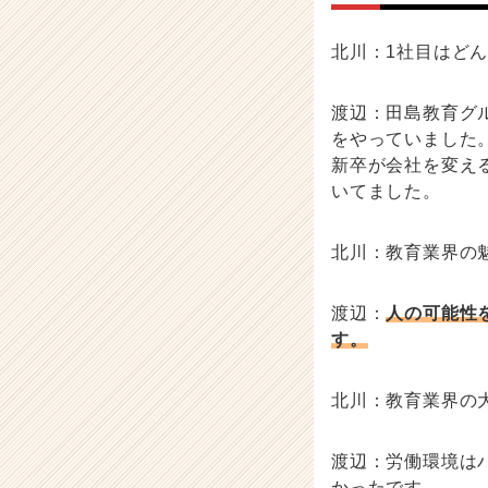
成
長
北川：1社目はど
企
業
か
渡辺：田島教育グ
ら
をやっていました
ス
新卒が会社を変え
カ
いてました。
ウ
ト
が
北川：教育業界の
届
く
渡辺：
人の可能性
就
す。
活
サ
イ
北川：教育業界の
ト
チ
ア
渡辺：労働環境は
キ
かったです。