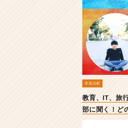
た
ス
タ
ー
ト
ア
ッ
プ
の
幹
部
に
聞
く！
市況分析
ど
の
教育、IT、
業
界
部に聞く！ど
が
一
番