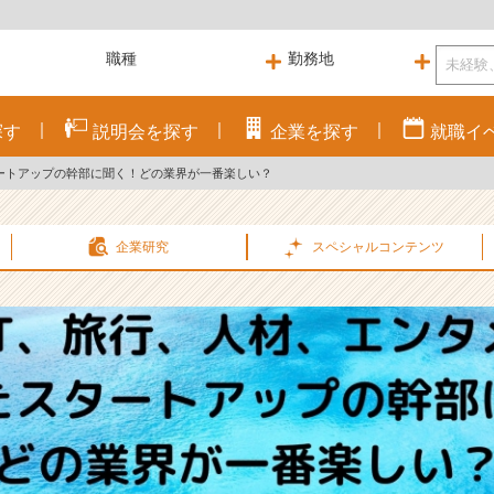
探す
説明会を
探す
企業を
探す
就職
イ
ートアップの幹部に聞く！どの業界が一番楽しい？
企業研究
スペシャル
コンテンツ