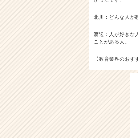
ャ
リ
ア
北川：どんな人が
（C
h
渡辺：人が好きな
e
ことがある人。
e
r
C
【教育業界のおす
a
r
e
e
r）