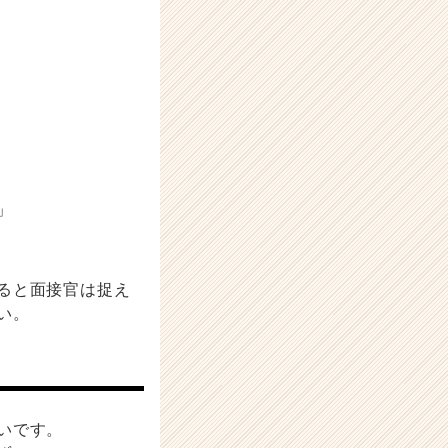
」
ると面接官は捉え
い。
いです。