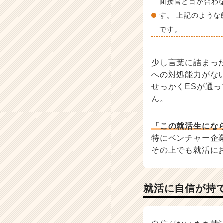
面接官と目が合わ
a
す。 上記のよう
r
e
です。
e
r）
少し言葉に詰まっ
への対処能力がな
せっかくESが通
ん。
「この就活生にな
特にベンチャー企
その上でも就活に
就活に自信が持