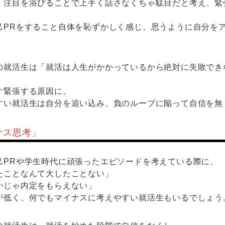
、注目を浴びることで上手く話さなくちゃ駄目だと考え、緊
己PRをすること自体を恥ずかしく感じ、思うように自分を
の就活生は「就活は人生がかかっているから絶対に失敗でき
す緊張する原因に。
すい就活生は自分を追い込み、負のループに陥って自信を無
ナス思考」
己PRや学生時代に頑張ったエピソードを考えている際に、
たことなんて大したことない」
かじゃ内定をもらえない」
が低く、何でもマイナスに考えやすい就活生もいるでしょう