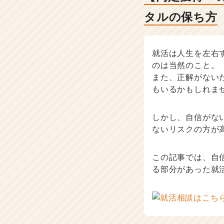
活
ノ
タルの保ち方
ウ
ハ
ウ
就活は人生を左右
記
事
のは当然のこと。
|
また、正解がない
ベ
もいるかもしれま
ン
チ
しかし、自信がな
ャ
ー・
ないリスクの方が
成
長
この記事では、自
企
る部分があった就
業
か
ら
ス
カ
ウ