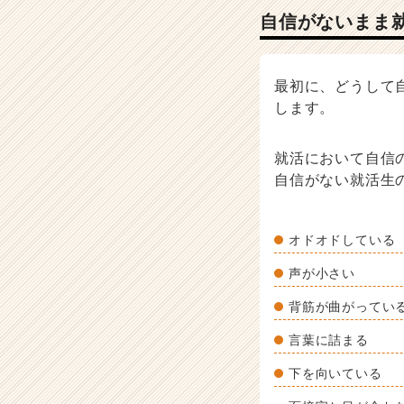
ト
自信がないまま
が
届
く
最初に、どうして
就
します。
活
サ
イ
就活において自信
ト
自信がない就活生
チ
ア
キ
オドオドしている
ャ
リ
声が小さい
ア
（C
背筋が曲がってい
h
e
言葉に詰まる
e
下を向いている
r
C