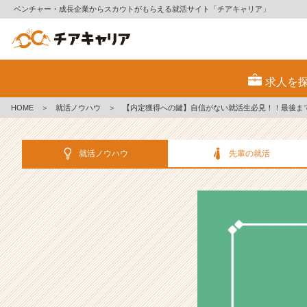
ベンチャー・成長企業からスカウトがもらえる就活サイト「チアキャリア」
【内
定
求人を
獲
得
HOME
＞
就活ノウハウ
＞
【内定獲得への鍵】自信がない就活生必見！！最後ま
へ
の
鍵】
就活ノウハウ
先輩の就活
自
信
が
な
い
就
活
生
必
見！！
最