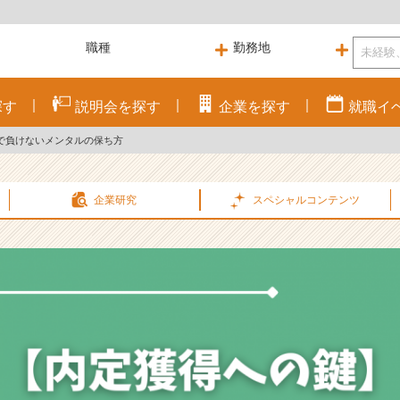
探す
説明会を
探す
企業を
探す
就職
イ
で負けないメンタルの保ち方
企業研究
スペシャル
コンテンツ