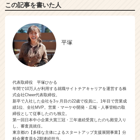
この記事を書いた人
平塚
代表取締役 平塚ひかる
年間で10万人が利用する就職サイトチアキャリアを運営する株
式会社Cheer代表取締役。
新卒で入社した会社を3ヶ月目の22歳で役員に。1年目で営業成
績1位、全社MVP。営業・マーケや開発・広報・人事管轄の取
締役として従事したのち独立。
第一回日本中小企業大賞三冠・三年連続受賞したのち殿堂入り
し、審査員就任。
東京都の【多様な主体によるスタートアップ支援展開事業】分
科会審査員を2期連続担当。