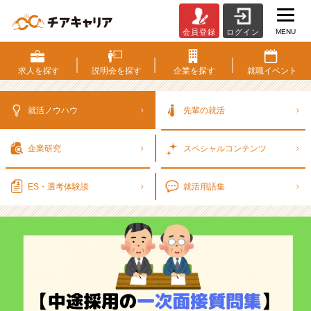
MENU
会員登録
ログイン
【最
新】
中
求人を
探す
説明会を
探す
企業を
探す
就職
イベント
途
採
用
就活ノウハウ
先輩の就活
の
一
企業研究
スペシャル
コンテンツ
次
面
接
ES・選考
体験談
就活用語集
質
問
集！
転
職
で
面
接