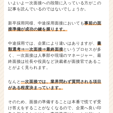
いよいよ一次面接への段階に入っている方がこの
事
記事を読んでいるのではないでしょうか。
|
ベ
ン
新卒採用同様、中途採用面接においても
事前の面
チ
接準備が成功の鍵を握ります。
ャ
ー・
成
中途採用では、企業により違いはありますが、
書
長
類選考⇒一次面接⇒最終面接
というプロセスが多
企
く、一次面接は人事部や現場のマネージャー、最
業
終面接は社長や役員など決裁者が面接官であるこ
か
とがよく見られます。
ら
ス
カ
なんと
一次面接では、業界問わず質問される項目
ウ
がある程度決まっています。
ト
が
届
そのため、面接の準備することは本番で慌てず受
く
け答えをすることがなくなるので、企業へ良い印
就