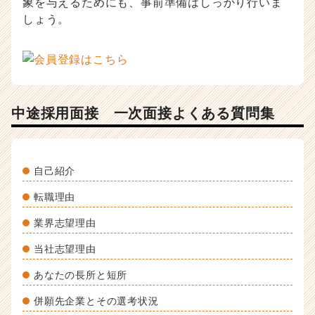
象を与えるためにも、事前準備はしっかり行いま
活
しょう。
サ
イ
ト
チ
ア
キ
中途採用面接 一次面接よくある質問集
ャ
リ
ア
（C
h
自己紹介
e
転職理由
e
r
業界志望理由
C
a
当社志望理由
r
e
あなたの長所と短所
e
併願先企業とその選考状況
r）