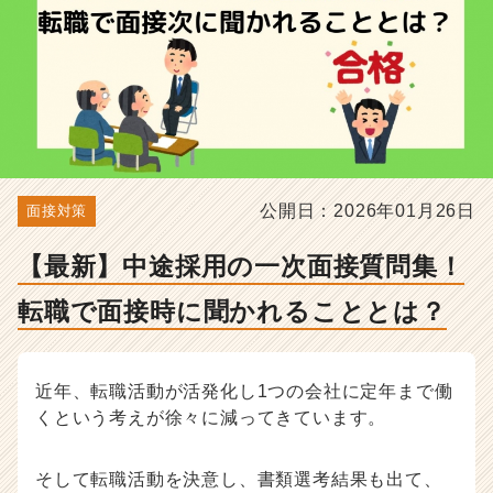
時
に
聞
か
れ
る
こ
と
と
公開日：2026年01月26日
面接対策
は？
-
選
【最新】中途採用の一次面接質問集！
考
対
転職で面接時に聞かれることとは？
策・
就
活
近年、転職活動が活発化し1つの会社に定年まで働
ノ
くという考えが徐々に減ってきています。
ウ
ハ
ウ
そして転職活動を決意し、書類選考結果も出て、
記