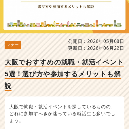
び
方
や
参
加
す
る
公開日：2026年05月08日
メ
マナー
更新日：2026年06月22日
リ
ッ
大阪でおすすめの就職・就活イベント
ト
も
5選！選び方や参加するメリットも解
解
説
説
-
選
考
対
大阪で就職・就活イベントを探しているものの、
策・
どれに参加すべきか迷っている就活生も多いでし
就
ょう。
活
ノ