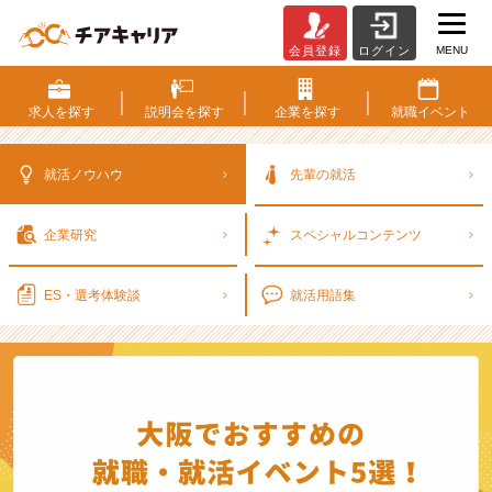
MENU
会員登録
ログイン
大
阪
で
求人を
探す
説明会を
探す
企業を
探す
就職
イベント
お
す
す
就活ノウハウ
先輩の就活
め
の
企業研究
スペシャル
コンテンツ
就
職・
就
ES・選考
体験談
就活用語集
活
イ
ベ
ン
ト
5
選！
選