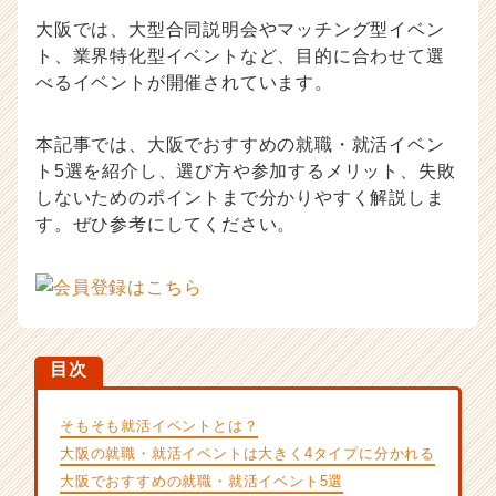
ウ
大阪では、大型合同説明会やマッチング型イベン
ハ
ト、業界特化型イベントなど、目的に合わせて選
ウ
べるイベントが開催されています。
記
事
|
本記事では、大阪でおすすめの就職・就活イベン
ベ
ト5選を紹介し、選び方や参加するメリット、失敗
ン
しないためのポイントまで分かりやすく解説しま
チ
す。ぜひ参考にしてください。
ャ
ー・
成
長
企
業
目次
か
ら
ス
そもそも就活イベントとは？
カ
大阪の就職・就活イベントは大きく4タイプに分かれる
ウ
大阪でおすすめの就職・就活イベント5選
ト