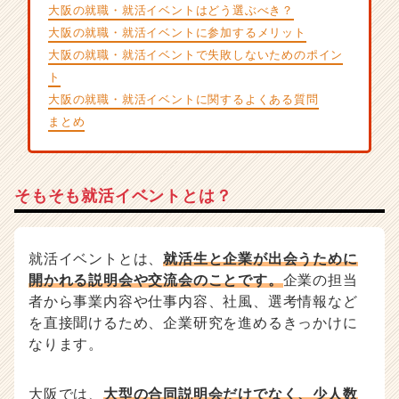
が
大阪の就職・就活イベントはどう選ぶべき？
届
大阪の就職・就活イベントに参加するメリット
く
大阪の就職・就活イベントで失敗しないためのポイン
就
ト
活
大阪の就職・就活イベントに関するよくある質問
サ
まとめ
イ
ト
チ
ア
そもそも就活イベントとは？
キ
ャ
リ
ア
就活イベントとは、
就活生と企業が出会うために
（C
開かれる説明会や交流会のことです。
企業の担当
h
者から事業内容や仕事内容、社風、選考情報など
e
を直接聞けるため、企業研究を進めるきっかけに
e
なります。
r
C
a
大阪では、
大型の合同説明会だけでなく、少人数