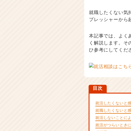
ハ
ウ
就職したくない気
記
プレッシャーから
事
|
ベ
本記事では、よく
ン
く解説します。そ
チ
ひ参考にしてくだ
ャ
ー・
成
長
企
業
か
目次
ら
ス
就活したくないと
カ
就職したくないと
ウ
就活しないことに
ト
が
就活がつらいとき
届