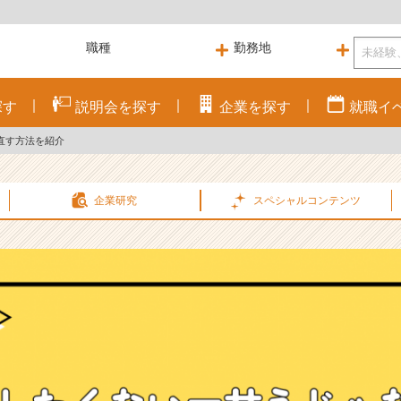
探す
説明会を
探す
企業を
探す
就職
イ
直す方法を紹介
企業研究
スペシャル
コンテンツ