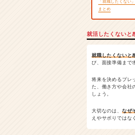
「就職したくない
く
まとめ
就
活
サ
イ
就活したくないと
ト
チ
ア
就職したくないと
キ
び、面接準備まで
ャ
リ
ア
将来を決めるプレ
（C
た、働き方や会社
h
しょう。
e
e
r
大切なのは、
なぜ
C
えやサボりではな
a
r
e