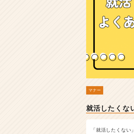
理
由
や
立
て
直
す
方
法
を
紹
介
-
選
マナー
考
対
策・
就活したくな
就
活
ノ
ウ
「就活したくない