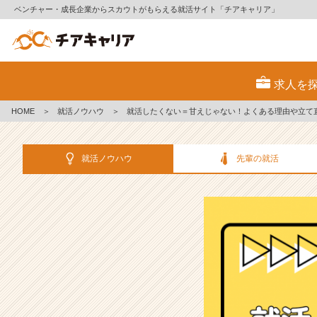
ベンチャー・成長企業からスカウトがもらえる就活サイト「チアキャリア」
就
活
求人を
し
た
HOME
＞
就活ノウハウ
＞
就活したくない＝甘えじゃない！よくある理由や立て
く
な
い
就活ノウハウ
先輩の就活
＝
甘
え
じ
ゃ
な
い！
よ
く
あ
る