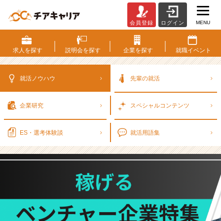
MENU
会員登録
ログイン
【2
0
2
求人を
探す
説明会を
探す
企業を
探す
就職
イベント
6
年
最
就活ノウハウ
先輩の就活
新】
商
企業研究
スペシャル
コンテンツ
社
業
界・
ES・選考
体験談
就活用語集
新
卒
年
収
ラ
ン
キ
ン