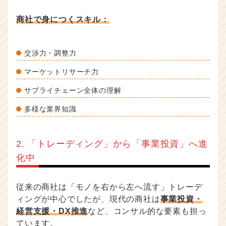
ア
（C
商社で身につくスキル：
h
e
e
交渉力・調整力
r
C
マーケットリサーチ力
a
r
サプライチェーン全体の理解
e
e
多様な業界知識
r）
2. 「トレーディング」から「事業投資」へ進
化中
従来の商社は「モノを右から左へ流す」トレーデ
ィングが中心でしたが、現代の商社は
事業投資・
経営支援・DX推進
など、コンサル的な要素も担っ
ています。