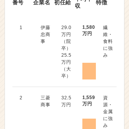
番号
企業名
初任給
特徴
収
1,580
1
伊藤
29.0
繊
万円
忠商
万円
維・
事
（院
食料
卒）
に強
25.5
み
万円
（大
卒）
1,559
2
三菱
32.5
資
万円
商事
万円
源・
金属
に強
み