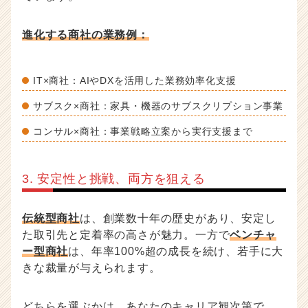
進化する商社の業務例：
IT×商社：AIやDXを活用した業務効率化支援
サブスク×商社：家具・機器のサブスクリプション事業
コンサル×商社：事業戦略立案から実行支援まで
3. 安定性と挑戦、両方を狙える
伝統型商社
は、創業数十年の歴史があり、安定し
た取引先と定着率の高さが魅力。一方で
ベンチャ
ー型商社
は、年率100%超の成長を続け、若手に大
きな裁量が与えられます。
どちらを選ぶかは、あなたのキャリア観次第で