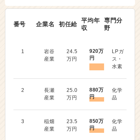
平均年
専門分
番号
企業名
初任給
収
野
920万
1
岩谷
24.5
LPガ
円
産業
万円
ス・
水素
880万
2
長瀬
25.0
化学
円
産業
万円
品
850万
3
稲畑
23.5
化学
円
産業
万円
品