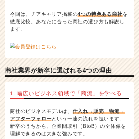
企
業
今回は、チアキャリア掲載の
4つの特色ある商社
を
か
徹底比較。あなたに合った商社の選び方も解説し
ら
ます。
ス
カ
ウ
ト
が
届
く
商社業界が新卒に選ばれる4つの理由
就
活
サ
1. 幅広いビジネス領域で「商流」を学べる
イ
ト
チ
商社のビジネスモデルは、
仕入れ→販売→物流→
ア
アフターフォロー
という一連の流れを担います。
キ
新卒のうちから、企業間取引（BtoB）の全体像を
ャ
理解できるのは大きな強みです。
リ