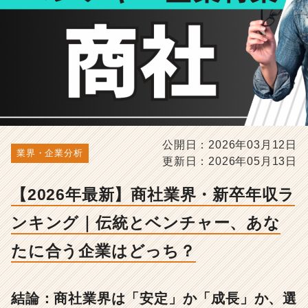
グ
｜
伝
統
と
ベ
ン
チ
ャ
ー、
公開日：2026年03月12日
あ
業界・企業分析
更新日：2026年05月13日
な
た
に
【2026年最新】商社業界・新卒年収ラ
合
ンキング｜伝統とベンチャー、あな
う
企
たに合う企業はどっち？
業
は
ど
っ
結論：商社業界は「安定」か「成長」か、選
ち？