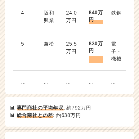
840万
4
阪和
24.0
鉄鋼
円
興業
万円
830万
5
兼松
25.5
電
円
万円
子・
機械
...
...
...
...
...
📊
専門商社の平均年収
: 約792万円
📊
総合商社との差
: 約638万円