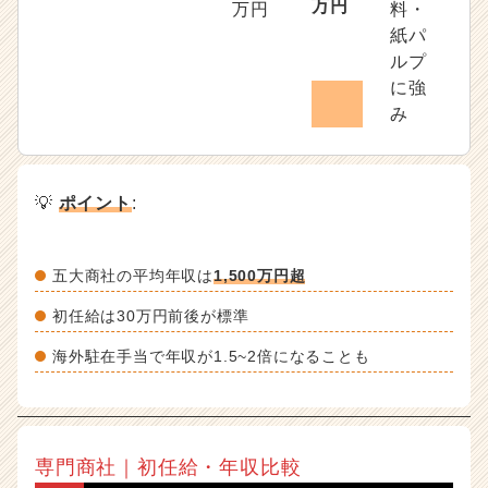
万円
万円
料・
紙パ
ルプ
に強
み
💡
ポイント
:
五大商社の平均年収は
1,500万円超
初任給は30万円前後が標準
海外駐在手当で年収が1.5~2倍になることも
専門商社｜初任給・年収比較