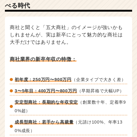
べる時代
-
選
考
対
商社と聞くと「五大商社」のイメージが強いかも
策・
しれませんが、実は新卒にとって魅力的な商社は
就
大手だけではありません。
活
ノ
ウ
商社業界の新卒年収の特徴：
ハ
ウ
記
初年度：250万円〜900万円
（企業タイプで大きく差）
事
|
3〜5年目：400万円〜800万円
（早期昇格で大幅UP）
ベ
ン
安定型商社：長期的な年収安定
（創業数十年、定着率9
チ
0%超）
ャ
ー・
成長型商社：若手から高裁量
（元請け100%、年率13
成
0%成長）
長