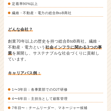
定着率90%以上
繊維・不動産・電力の総合BtoB商社
どんな会社？
創業70年以上の歴史を持つ総合BtoB商社。繊維・
不動産・電力という
社会インフラに関わる3つの事
業
を展開し、サステナブルな社会づくりに貢献し
ています。
キャリアパス例：
1〜3年目：各事業部でのOJT研修
4〜6年目：主担当として顧客管理
7年目〜：チームリーダー、マネージャー候補