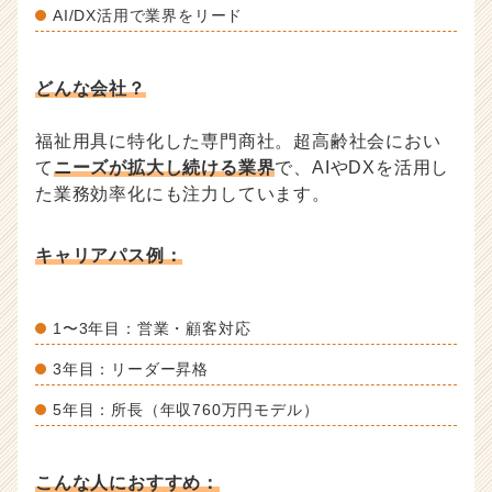
AI/DX活用で業界をリード
どんな会社？
福祉用具に特化した専門商社。超高齢社会におい
て
ニーズが拡大し続ける業界
で、AIやDXを活用し
た業務効率化にも注力しています。
キャリアパス例：
1〜3年目：営業・顧客対応
3年目：リーダー昇格
5年目：所長（年収760万円モデル）
こんな人におすすめ：