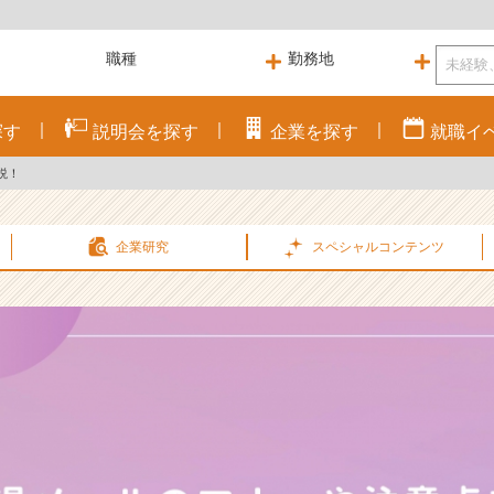
探す
説明会を
探す
企業を
探す
就職
イ
説！
企業研究
スペシャル
コンテンツ