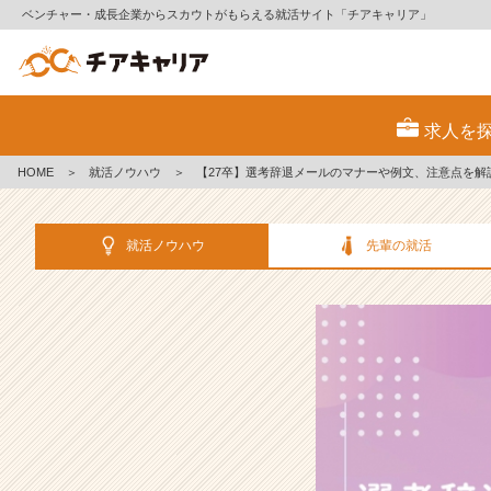
ベンチャー・成長企業からスカウトがもらえる就活サイト「チアキャリア」
【2
7
求人を
卒】
選
HOME
＞
就活ノウハウ
＞
【27卒】選考辞退メールのマナーや例文、注意点を解
考
辞
退
就活ノウハウ
先輩の就活
メ
ー
ル
の
マ
ナ
ー
や
例
文、
注