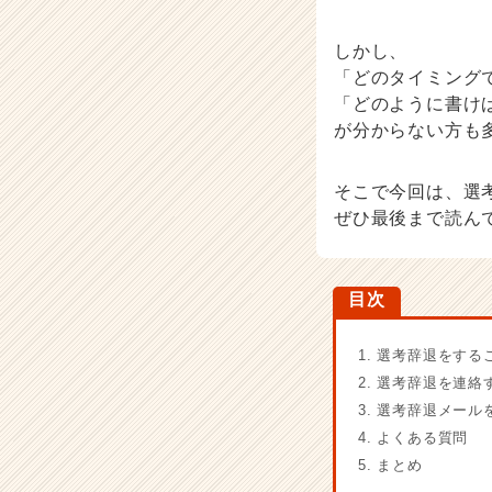
チ
ャ
しかし、
ー・
成
「どのタイミング
長
「どのように書け
企
が分からない方も
業
か
ら
そこで今回は、選
ス
ぜひ最後まで読ん
カ
ウ
ト
目次
が
届
く
1. 選考辞退をす
就
2. 選考辞退を連
活
3. 選考辞退メー
サ
4. よくある質問
イ
5. まとめ
ト
チ