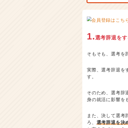
ア
キ
ャ
リ
ア
1.
（C
選考辞退をす
h
e
e
そもそも、選考を
r
C
実際、選考辞退を
a
す。
r
e
e
そのため、選考辞
r）
身の就活に影響を
また、決して選考
ろ、
選考辞退を決