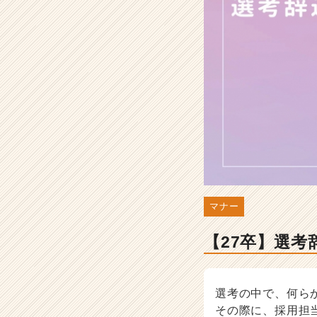
意
点
を
解
説！
-
選
考
対
策・
就
活
ノ
ウ
マナー
ハ
ウ
【27卒】選
記
事
|
ベ
選考の中で、何ら
ン
その際に、採用担