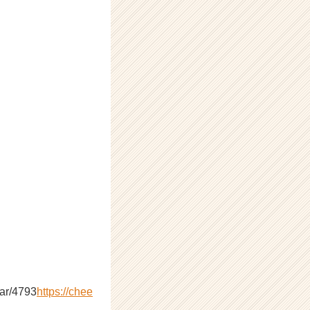
r/4793
https://chee