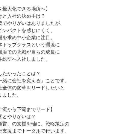
を最大化できる場所へ】
けと入社の決め手は？
援でやりがいはありましたが、
インパクトを感じにくく、
援を求め中小企業に注目。
本トップクラスという環境に
環境での挑戦が自らの成長に
井総研へ入社しました。
したかったことは？
一緒に会社を変える」ことです。
社全体の変革をリードしたいと
りました。
上流から下流までリード】
容とやりがいは？
経営」の支援を軸に、戦略策定の
行支援までトータルで行います。