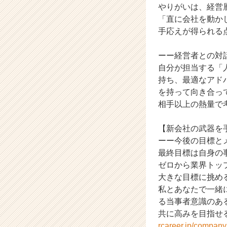
成
やりがいは、経営
長
「直に会社を動か
企
手応えが得られる
業
か
ーー経営者との対
ら
自分が担当する「
ス
持ち、最適なアド
カ
ウ
を持って向き合っ
ト
相手以上の熱量で
が
届
【新会社の武器を
く
ーー今後の目標と
就
最終目標は自身の
活
ゼロから業界トッ
サ
イ
大きな目標に挑め
ト
私とあなたで一緒
チ
る当事者意識のあ
ア
共に高みを目指せる方をお待
キ
rcareer.jp/compan