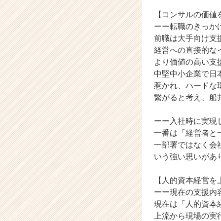
コ
【コンサルの価値
ン
ーー転職のきっか
サ
前職は大手向け支
ル
経営への直接的な
テ
ィ
より価値の高い支
ン
中堅中小企業で日
グ
惹かれ、ハードな
の
繋がると考え、船
タ
イ
ーー入社時に実現
ム
一番は「経営者と
ラ
イ
一部署ではなく会
ン】
いう強い思いがあ
|
ベ
【人的資本経営を
ン
ーー現在の支援内
チ
現在は「人的資本
ャ
上流から現場の実
ー・