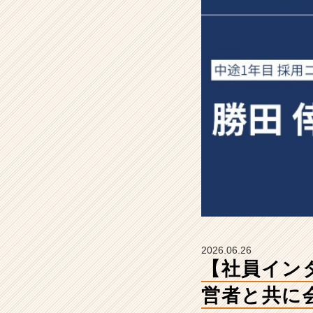
総
研
H
C
へ。
経
営
者
と
共
に
会
社
を
変
え
る
2026.06.26
組
【社員イン
織
変
営者と共に
革