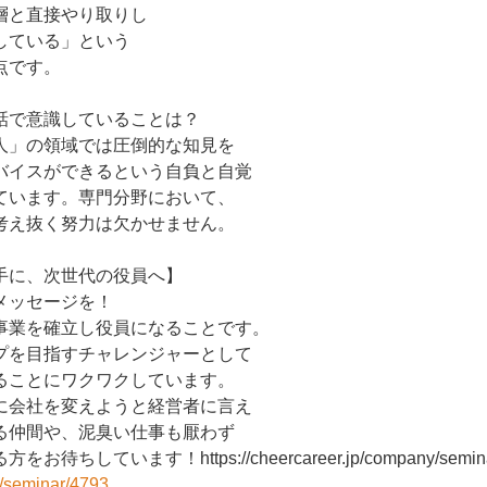
層と直接やり取りし
している」という
点です。
話で意識していることは？
人」の領域では圧倒的な知見を
バイスができるという自負と自覚
ています。専門分野において、
考え抜く努力は欠かせません。
手に、次世代の役員へ】
メッセージを！
事業を確立し役員になることです。
プを目指すチャレンジャーとして
ることにワクワクしています。
に会社を変えようと経営者に言え
る仲間や、泥臭い仕事も厭わず
ちしています！https://cheercareer.jp/company/semina
y/seminar/4793