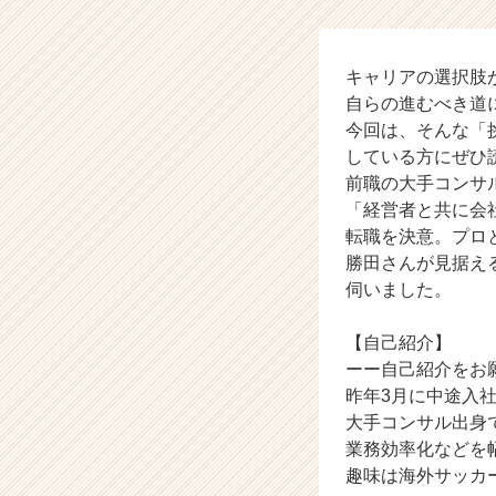
の
醍
醐
味
キャリアの選択肢
【株
自らの進むべき道
式
今回は、そんな「
会
している方にぜひ
社
前職の大手コンサ
船
「経営者と共に会
井
転職を決意。プロ
総
研
勝田さんが見据え
ヒ
伺いました。
ュ
ー
【自己紹介】
マ
ーー自己紹介をお
ン
昨年3月に中途入
キ
大手コンサル出身
ャ
ピ
業務効率化などを
タ
趣味は海外サッカ
ル