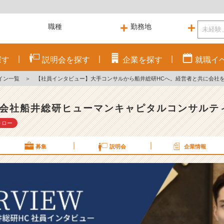
探す
説明会を
探す
企業を
探す
就職
イ
イン一覧
＞
【社員インタビュー】大手コンサルから船井総研HCへ。経営者と共に会社
会社船井総研ヒューマンキャピタルコンサルテ
ォロー
募集
説明会
企業情報