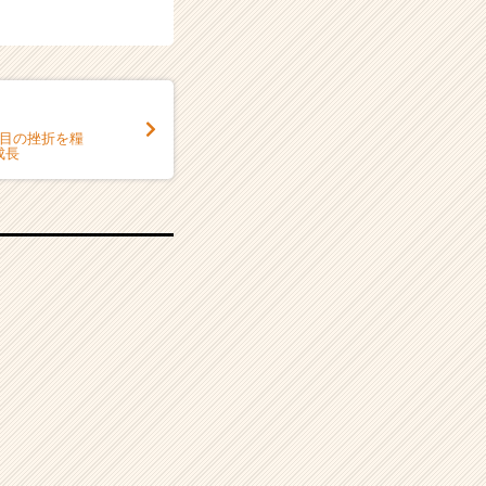
年目の挫折を糧
成長