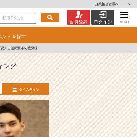
企業担当者様へ
>
会員登録
ログイン
MENU
ベント
を探す
を変える組織変革の醍醐味
ィング
タイムライン