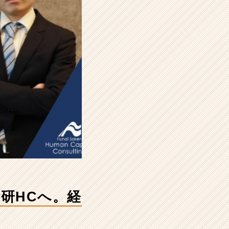
研HCへ。経