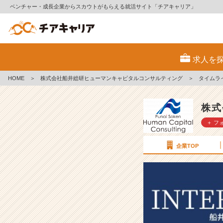
ベンチャー・成長企業からスカウトがもらえる就活サイト「チアキャリア」
【社
員
求人を
イ
ン
HOME
＞
株式会社船井総研ヒューマンキャピタルコンサルティング
＞
タイムラ
タ
ビ
ュ
株式
ー】
＋ フ
大
手
コ
企業TOP
ン
サ
ル
か
ら
船
井