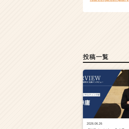
ャ
リ
ア
（C
h
e
e
r
C
a
投稿一覧
r
e
e
r）
2026.06.26