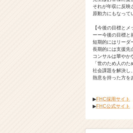
e
それが年収に反映
e
原動力にもなって
r）
【今後の目標とメ
ーー今後の目標と
短期的にはリーダ
長期的には支援先
コンサルは華やか
「世のため人のた
社会課題を解決し
熱意を持った方を
▶
FHC採用サイト
▶
FHC公式サイト