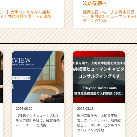
次の記事へ
ュー】大手コンサルから船井
採用支援から「人的資本経営
営者と共に会社を変える組織変
へ。船井総研ヒューマンキャ
ティング始動
2026.06.10
2026.03.18
【社員インタビュー】入社1
採用支援から「人的資本経
年目の挫折を糧に、経営者の
営」のパートナーへ。船井総
パートナーへと成長
研ヒューマンキャピタルコン
サルティング始動