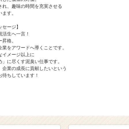
され、趣味の時間を充実させる
います。
ッセージ】
就活生へ一言！
ー昇格。
企業をアワードへ導くことです。
なイメージ以上に
め」に尽くす泥臭い仕事です。
、企業の成長に貢献したいという
お待ちしています！