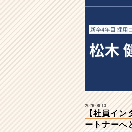
に、
経
営
者
の
パ
ー
ト
ナ
ー
へ
と
成
長
【株
式
会
2026.06.10
社
【社員イン
船
井
ートナーへ
総