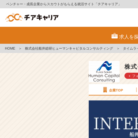
ベンチャー・成長企業からスカウトがもらえる就活サイト「チアキャリア」
【社
員
求人を
イ
ン
HOME
＞
株式会社船井総研ヒューマンキャピタルコンサルティング
＞
タイムラ
タ
ビ
ュ
株式
ー】
＋ フ
入
社
1
企業TOP
年
目
の
挫
折
を
糧