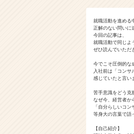
研
ヒ
ュ
ー
就職活動を進める
マ
正解のない問いに
ン
今回の記事は、
キ
就職活動で同じよ
ャ
ぜひ読んでいただ
ピ
タ
今でこそ圧倒的な
ル
コ
入社前は「コンサ
ン
感じていたと言い
サ
ル
苦手意識をどう克
テ
なぜ今、経営者か
ィ
「自分らしいコン
ン
等身大の言葉で語
グ
の
タ
【自己紹介】
イ