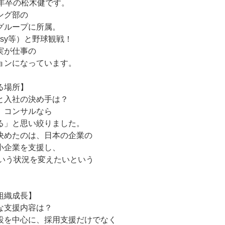
3年卒の松木健です。
ング部の
グループに所属。
ssy等）と野球観戦！
実が仕事の
ョンになっています。
る場所】
と入社の決め手は？
、コンサルなら
る」と思い絞りました。
決めたのは、日本の企業の
小企業を支援し、
という状況を変えたいという
。
組織成長】
な支援内容は？
設を中心に、採用支援だけでなく