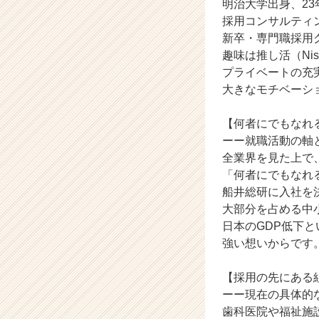
明治大学出身、2
ム
採用コンサルティ
ラ
新卒・専門職採用
イ
趣味は推し活（Ni
ン】
プライベートの充
|
ベ
大きなモチベーシ
ン
チ
【何者にでもなれ
ャ
ーー就職活動の軸
ー・
全業界を見た上で
成
「何者にでもなれ
長
船井総研に入社を
企
業
大部分を占める中
か
日本のGDP低下
ら
強い想いからです
ス
カ
【採用の先にある
ウ
ーー現在の具体的
ト
歯科医院や福祉施
が