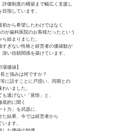
、評価制度の構築まで幅広く支援し
を目指しています。
最初から希望したわけではなく
たのが歯科医院のお客様だったという
から始まりました。
強すぎない性格と経営者の価値観が
、深い信頼関係を築けています。
市場価値】
成長と強みは何ですか？
対等に話すことに戸惑い、同期との
味わいました。
ても逃げない「覚悟」と、
徹底的に聞く
ート力」を武器に、
けた結果、今では経営者から
ています。
供した価値の対価。