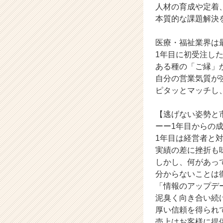
届
人材の育成や定着
く
本質的な課題解決
就
活
医療・福祉業界は
サ
1年目に初受注し
イ
ある種の「ご縁」
ト
自分の営業気質が
チ
ア
ピタッとマッチし
キ
ャ
【逃げない姿勢と
リ
ーー1年目からの
ア
1年目は経営者と
（C
実績の差に挫折も
h
しかし、何があっ
e
e
分からないことは
r
「情報のアップデ
C
泥臭く向き合い続
a
厚い信頼を得られ
r
売上はお客様に提