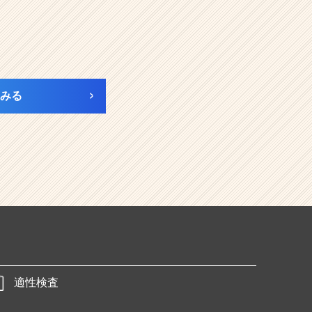
みる
適性検査