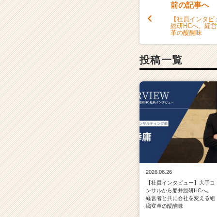
前の記事へ
【社員インタビ
総研HCへ。経
革の醍醐味
投稿一覧
2026.06.26
【社員インタビュー】大手コ
ンサルから船井総研HCへ。
経営者と共に会社を変える組
織変革の醍醐味