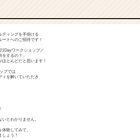
ルティングを手掛ける
考ルートへのご招待です！
1Dayワークショップ／
何をするの？」
がほとんどだと思います！
ョップでは
ディを解いていただき
！
ないとわかりません。
を体験してみて、
ましょう！