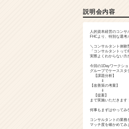
コ
ン
説明会内容
サ
ル
テ
人的資本経営のコンサ
ィ
FHCより、特別な選
ン
グ
＼コンサルタント体験型
「コンサルタントって
の
実際よくわからない方
説
明
今回の1Dayワークシ
会
グループでケーススタ
詳
【課題分析】
⇓
細
【改善策の考案】
|
⇓
ベ
【提案】
ン
まで実施いただきます
チ
何事もまずはやってみ
ャ
ー・
コンサルタントの業務
成
マッチ度を確かめてみ