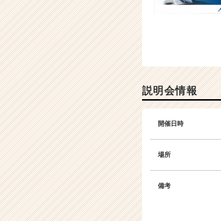
ア
（C
h
e
e
r
C
a
説明会情報
r
e
e
r）
開催日時
場所
備考