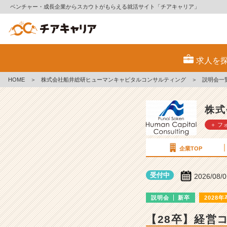
ベンチャー・成長企業からスカウトがもらえる就活サイト「チアキャリア」
株
式
求人を
会
社
HOME
＞
株式会社船井総研ヒューマンキャピタルコンサルティング
＞
説明会一
船
井
総
株式
研
＋ フ
ヒ
ュ
ー
企業TOP
マ
ン
受付中
2026/08/
キ
ャ
説明会
新卒
2028年
ピ
タ
【28卒】経営
ル