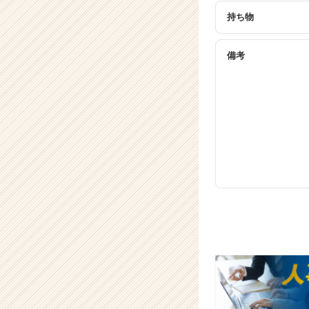
長
企
持ち物
業
か
備考
ら
ス
カ
ウ
ト
が
届
く
就
活
サ
イ
ト
チ
ア
キ
ャ
リ