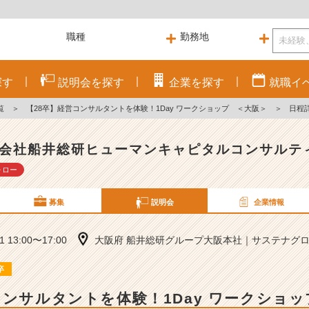
探す
説明会を
探す
企業を
探す
就職
イ
覧
＞
【28卒】経営コンサルタントを体験！1Day ワークショップ ＜大阪＞
＞
日程
会社船井総研ヒューマンキャピタルコンサルテ
ォロー
募集
説明会
企業情報
01 13:00〜17:00
大阪府 船井総研グループ大阪本社｜サステナグロー
卒
コンサルタントを体験！1Day ワークショ