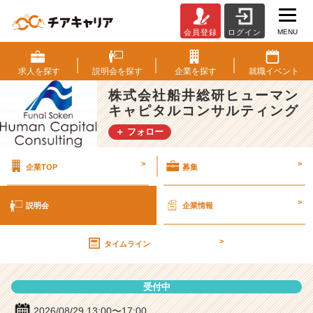
MENU
会員登録
ログイン
株
式
会
求人を
探す
説明会を
探す
企業を
探す
就職
イベント
社
株式会社船井総研ヒューマン
船
キャピタルコンサルティング
井
総
＋ フォロー
研
ヒ
>
>
企業TOP
募集
ュ
ー
マ
>
説明会
企業情報
ン
キ
>
ャ
タイムライン
ピ
タ
受付中
ル
コ
2026/08/29 13:00〜17:00