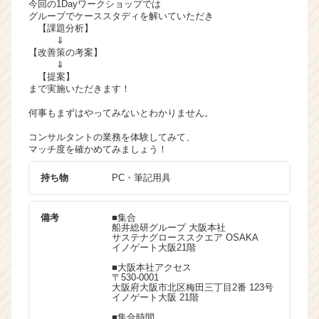
今回の1Dayワークショップでは
業
グループでケーススタディを解いていただき
【課題分析】
か
⇓
ら
【改善策の考案】
ス
⇓
カ
【提案】
ウ
まで実施いただきます！
ト
何事もまずはやってみないとわかりません。
が
届
コンサルタントの業務を体験してみて、
く
マッチ度を確かめてみましょう！
就
持ち物
PC・筆記用具
活
サ
イ
備考
■集合
ト
船井総研グループ 大阪本社
サステナグローススクエア OSAKA
チ
イノゲート大阪21階
ア
■大阪本社アクセス
キ
〒530-0001
ャ
大阪府大阪市北区梅田三丁目2番 123号
イノゲート大阪 21階
リ
ア
■集合時間