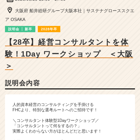
ン
サ
大阪府 船井総研グループ大阪本社｜サステナグローススクエ
ル
ア OSAKA
テ
ィ
説明会
新卒
2028年卒
ン
【28卒】経営コンサルタントを体
グ
の
験！1Day ワークショップ ＜大阪
説
明
＞
会
詳
細
説明会内容
|
ベ
ン
人的資本経営のコンサルティングを手掛ける
チ
FHCより、特別な選考ルートへのご招待です！
ャ
ー・
＼コンサルタント体験型1Dayワークショップ／
「コンサルタントって何をするの？」
成
実際よくわからない方がほとんどだと思います！
長
企