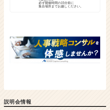
必ず開催時間の15分前に
（C
集合場所までお越しください。
h
e
e
r
C
a
r
e
e
r）
説明会情報