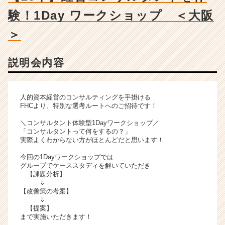
ン
験！1Day ワークショップ ＜大阪
サ
ル
＞
テ
ィ
ン
説明会内容
グ
の
説
人的資本経営のコンサルティングを手掛ける
明
FHCより、特別な選考ルートへのご招待です！
会
詳
＼コンサルタント体験型1Dayワークショップ／
細
「コンサルタントって何をするの？」
|
実際よくわからない方がほとんどだと思います！
ベ
今回の1Dayワークショップでは
ン
グループでケーススタディを解いていただき
チ
【課題分析】
ャ
⇓
【改善策の考案】
ー・
⇓
成
【提案】
長
まで実施いただきます！
企