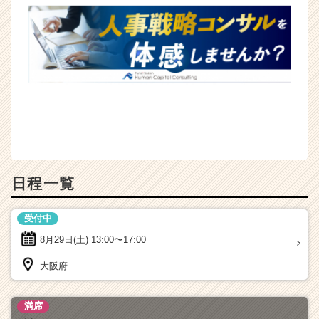
（C
h
e
e
r
C
a
r
e
e
r）
日程一覧
受付中
8月29日(土)
13:00〜17:00
大阪府
満席