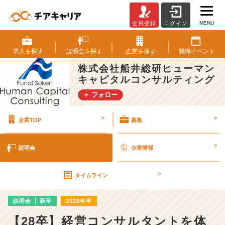
MENU
会員登録
ログイン
株
式
会
求人を
探す
説明会を
探す
企業を
探す
就職
イベント
社
株式会社船井総研ヒューマン
船
キャピタルコンサルティング
井
総
＋ フォロー
研
ヒ
>
>
企業TOP
募集
ュ
ー
マ
>
説明会
企業情報
ン
キ
>
ャ
タイムライン
ピ
タ
説明会
新卒
2028年卒
ル
コ
【28卒】経営コンサルタントを体