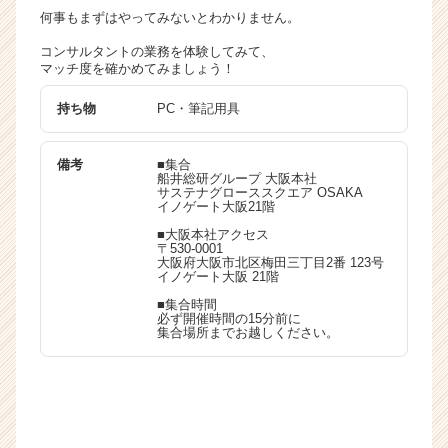
何事もまずはやってみないとわかりません。
業
か
コンサルタントの業務を体験してみて、
ら
マッチ度を確かめてみましょう！
ス
カ
持ち物
PC・筆記用具
ウ
ト
備考
■集合
が
船井総研グループ 大阪本社
届
サステナグローススクエア OSAKA
イノゲート大阪21階
く
就
■大阪本社アクセス
〒530-0001
活
大阪府大阪市北区梅田三丁目2番 123号
サ
イノゲート大阪 21階
イ
■集合時間
ト
必ず開催時間の15分前に
集合場所までお越しください。
チ
ア
キ
ャ
リ
ア