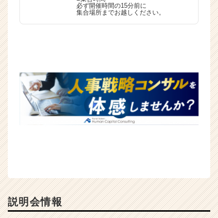
必ず開催時間の15分前に
（C
集合場所までお越しください。
h
e
e
r
C
a
r
e
e
r）
説明会情報