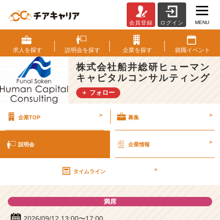
MENU
会員登録
ログイン
株
式
会
求人を
探す
説明会を
探す
企業を
探す
就職
イベント
社
株式会社船井総研ヒューマン
船
キャピタルコンサルティング
井
総
＋ フォロー
研
ヒ
>
>
企業TOP
募集
ュ
ー
マ
>
説明会
企業情報
ン
キ
>
ャ
タイムライン
ピ
タ
満席
ル
コ
2026/09/12 13:00〜17:00