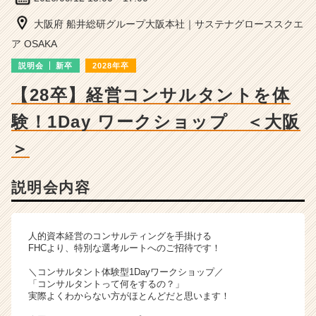
ン
サ
大阪府 船井総研グループ大阪本社｜サステナグローススクエ
ル
ア OSAKA
テ
ィ
説明会
新卒
2028年卒
ン
【28卒】経営コンサルタントを体
グ
の
験！1Day ワークショップ ＜大阪
説
明
＞
会
詳
細
説明会内容
|
ベ
ン
人的資本経営のコンサルティングを手掛ける
チ
FHCより、特別な選考ルートへのご招待です！
ャ
ー・
＼コンサルタント体験型1Dayワークショップ／
「コンサルタントって何をするの？」
成
実際よくわからない方がほとんどだと思います！
長
企