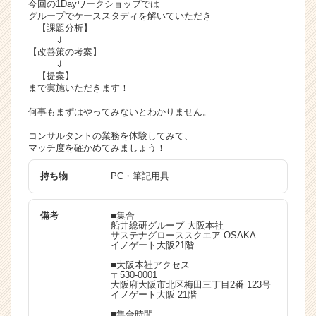
今回の1Dayワークショップでは
業
グループでケーススタディを解いていただき
【課題分析】
か
⇓
ら
【改善策の考案】
ス
⇓
カ
【提案】
ウ
まで実施いただきます！
ト
何事もまずはやってみないとわかりません。
が
届
コンサルタントの業務を体験してみて、
く
マッチ度を確かめてみましょう！
就
持ち物
PC・筆記用具
活
サ
イ
備考
■集合
ト
船井総研グループ 大阪本社
サステナグローススクエア OSAKA
チ
イノゲート大阪21階
ア
■大阪本社アクセス
キ
〒530-0001
ャ
大阪府大阪市北区梅田三丁目2番 123号
イノゲート大阪 21階
リ
ア
■集合時間