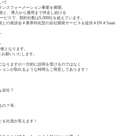
ついて
ランスフォーメーション事業を展開。
開発と、導入から運用まで伴走し続ける
ービスで、契約社数は5,000社を超えています。
との座談会＃業界特化型の自社開発サービスを提供＃DX＃Saas
～
～
開催となります。
をお願いいたします。
になりますが一方的に説明を受けるのではなく
ションが取れるような時間もご用意してあります！
な会社？
の？等..
とを社員が答えます！