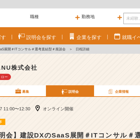
探す
説明会を
探す
企業を
探す
就職
イ
SaaS展開＃ITコンサル＃選考直結型＃座談会
＞
日程詳細
ANU株式会社
ォロー
募集
説明会
企業情報
27 11:00〜12:30
オンライン開催
卒
説明会】建設DXのSaaS展開＃ITコンサル