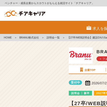
ベンチャー・成長企業からスカウトがもらえる就活サイト「チアキャリア」
B
R
求人を
A
N
HOME
＞
BRANU株式会社
＞
説明会一覧
＞
【27卒/WEB説明会】建設DXの
U
株
式
BR
会
＋ フ
社
の
説
企業TOP
明
会
受付中
2026/07/
詳
細
説明会
新卒
2027年
|
ベ
【27卒/WEB
ン