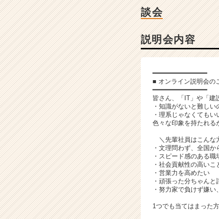
チ
談会
ャ
ー・
成
説明会内容
長
企
業
━━━━━━━━━━━━━━
か
■ オンライン説明会の
ら
━━━━━━━━━━━━━━
ス
皆さん、「IT」や「
・知識がないと難しい
カ
・理系じゃなくてもい
ウ
色々な印象を持たれる
ト
が
＼先輩社員はこんな
・文理問わず、全国か
届
・スピード感のある職
く
・社会貢献性の高いこ
就
・営業力を高めたい
活
・頑張った分ちゃんと
・努力家で負けず嫌い
サ
イ
1つでも当てはまった
ト