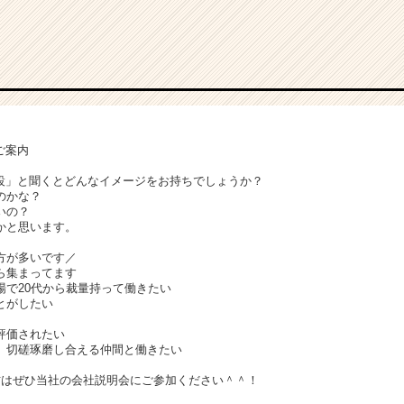
ご案内
建設」と聞くとどんなイメージをお持ちでしょうか？
のかな？
いの？
かと思います。
方が多いです／
ら集まってます
場で20代から裁量持って働きたい
とがしたい
評価されたい
、切磋琢磨し合える仲間と働きたい
方はぜひ当社の会社説明会にご参加ください＾＾！