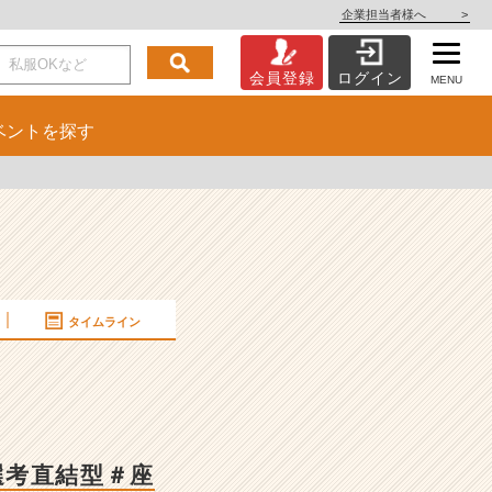
企業担当者様へ
>
会員登録
ログイン
MENU
ベント
を探す
タイムライン
＃選考直結型＃座