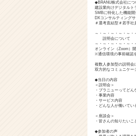
チ
◆BRANU株式会社に
ア
建設業向けデジタルト
SMBに特化した機能
キ
DXコンサルティングサ
ャ
＃選考直結型＃若手社員
リ
ア
～・～・～・～・～・
説明会について
（C
～・～・～・～・～・
h
オンライン（Zoom）
e
※通信環境の事前確認
e
複数人参加型の説明会
r
双方的なコミュニケー
C
a
◆当日の内容
r
＜説明会＞
・ブラニューってどん
e
・事業内容
e
・サービス内容
r）
・どんな人が働いている
＜座談会＞
・皆さんの知りたいこ
◆参加者の声