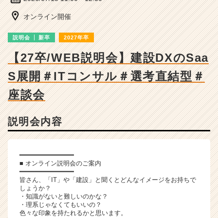
ャ
ー・
オンライン開催
成
長
説明会
新卒
2027年卒
企
業
【27卒/WEB説明会】建設DXのSaa
か
S展開＃ITコンサル＃選考直結型＃
ら
ス
座談会
カ
ウ
ト
説明会内容
が
届
く
━━━━━━━━━━━━━━
就
■ オンライン説明会のご案内
活
━━━━━━━━━━━━━━
サ
皆さん、「IT」や「建設」と聞くとどんなイメージをお持ちで
イ
しょうか？
・知識がないと難しいのかな？
ト
・理系じゃなくてもいいの？
チ
色々な印象を持たれるかと思います。
ア