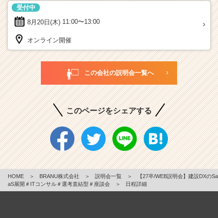
受付中
8月20日(木)
11:00〜13:00
オンライン開催
この会社の説明会一覧へ
このページをシェアする
HOME
＞
BRANU株式会社
＞
説明会一覧
＞
【27卒/WEB説明会】建設DXのSa
aS展開＃ITコンサル＃選考直結型＃座談会
＞
日程詳細