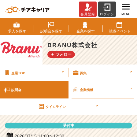
MENU
会員登録
ログイン
B
R
A
求人を
探す
説明会を
探す
企業を
探す
就職
イベント
N
U
BRANU株式会社
株
＋ フォロー
式
会
社
>
>
企業TOP
募集
の
説
明
>
説明会
企業情報
会
詳
>
細
タイムライン
|
ベ
受付中
ン
チ
2026/07/15 11:00〜12:30