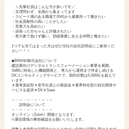
キ
＼先輩社員はこんな方が多いです／
ャ
・文理問わず、全国から集まってます
・スピード感のある職場で20代から裁量持って働きたい
リ
・社会貢献性の高いことがしたい
ア
・営業力を高めたい
（C
・頑張った分ちゃんと評価されたい
h
・努力家で負けず嫌い、切磋琢磨し合える仲間と働きたい
e
1つでも当てはまった方はぜひ当社の会社説明会にご参加くだ
e
さい＾＾！
r
C
◆BRANU株式会社について
建設業向けデジタルトランスフォーメーション事業を展開。
a
SMBに特化した機能開発と、導入から運用まで伴走し続ける
r
DXコンサルティングサービスで、契約社数は5,000社を超えて
e
います。
e
＃選考直結型＃若手社員との座談会＃業界特化型の自社開発サ
ービスを提供＃DX＃Saas
r）
～・～・～・～・～・～
説明会について
～・～・～・～・～・～
オンライン（Zoom）開催となります。
※通信環境の事前確認をお願いいたします。