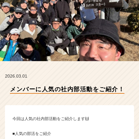
会
社
プ
レ
シ
ャ
ス
パ
ー
ト
ナ
ー
2026.03.01
ズ
の
メンバーに人気の社内部活動をご紹介！
タ
イ
ム
ラ
今回は人気の社内部活動をご紹介します🙌
イ
ン】
|
■人気の部活をご紹介
ベ