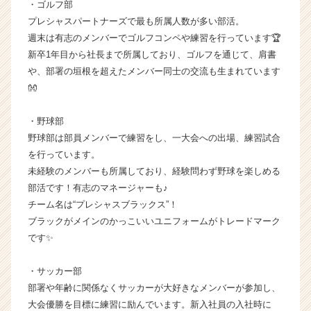
・ゴルフ部
ン
プレシャスパートナーズで最も所属人数が多い部活。
チ
週末は有志のメンバーでゴルフコンペや練習を行っています🏆
ャ
新卒1年目から社長まで所属しており、ゴルフを通じて、肩書
ー・
や、部署の垣根を超えたメンバー同士の交流も生まれています
成
長
👐
企
業
・野球部
か
野球部は部員メンバーで練習をし、一大会への出場、練習試合
ら
を行っています。
ス
未経験のメンバーも所属しており、経験問わず野球を楽しめる
カ
部活です！有志のマネージャーも♪
ウ
ト
チーム名は“プレシャスブラックス”！
が
ブラックがメインのかっこいいユニフォームがトレードマーク
届
です✨
く
就
・サッカー部
活
部署や年齢に関係なくサッカーが大好きなメンバーが参加し、
サ
大会優勝を目標に練習に励んでいます。新入社員の入社時に
イ