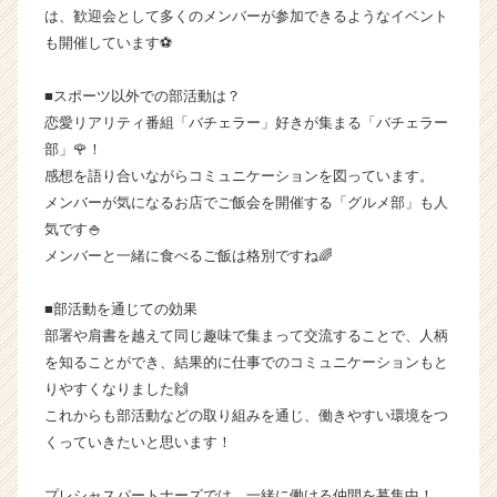
ト
は、歓迎会として多くのメンバーが参加できるようなイベント
チ
も開催しています⚽
ア
キ
■スポーツ以外での部活動は？
ャ
恋愛リアリティ番組「バチェラー」好きが集まる「バチェラー
リ
部」🌹！
ア
感想を語り合いながらコミュニケーションを図っています。
（C
h
メンバーが気になるお店でご飯会を開催する「グルメ部」も人
e
気です🍚
e
メンバーと一緒に食べるご飯は格別ですね🌈
r
C
■部活動を通じての効果
a
部署や肩書を越えて同じ趣味で集まって交流することで、人柄
r
を知ることができ、結果的に仕事でのコミュニケーションもと
e
e
りやすくなりました🙌
r）
これからも部活動などの取り組みを通じ、働きやすい環境をつ
くっていきたいと思います！
プレシャスパートナーズでは、一緒に働ける仲間を募集中！