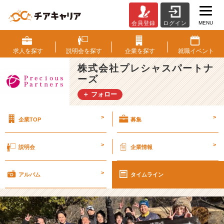
MENU
会員登録
ログイン
メ
ン
バ
求人を
探す
説明会を
探す
企業を
探す
就職
イベント
ー
株式会社プレシャスパートナ
に
ーズ
人
気
＋ フォロー
の
社
>
>
企業TOP
募集
内
部
活
>
>
説明会
企業情報
動
を
>
ご
アルバム
タイムライン
紹
介！
【株
式