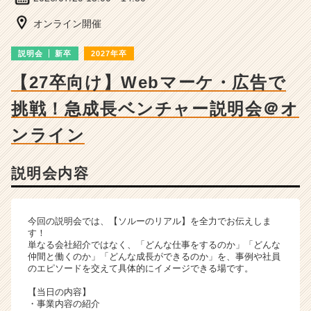
成
長
オンライン開催
企
業
説明会
新卒
2027年卒
か
ら
【27卒向け】Webマーケ・広告で
ス
挑戦！急成長ベンチャー説明会＠オ
カ
ウ
ンライン
ト
が
届
説明会内容
く
就
活
今回の説明会では、【ソルーのリアル】を全力でお伝えしま
サ
す！
イ
単なる会社紹介ではなく、「どんな仕事をするのか」「どんな
ト
仲間と働くのか」「どんな成長ができるのか」を、事例や社員
チ
のエピソードを交えて具体的にイメージできる場です。
ア
【当日の内容】
キ
・事業内容の紹介
ャ