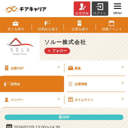
MENU
会員登録
ログイン
ソ
ル
ー
求人を
探す
説明会を
探す
企業を
探す
就職
イベント
株
式
ソルー株式会社
会
＋ フォロー
社
の
説
>
>
企業TOP
募集
明
会
詳
>
説明会
企業情報
細
|
>
>
ベ
メンバー
タイムライン
ン
チ
受付中
ャ
ー・
2026/07/29 13:00〜14:30