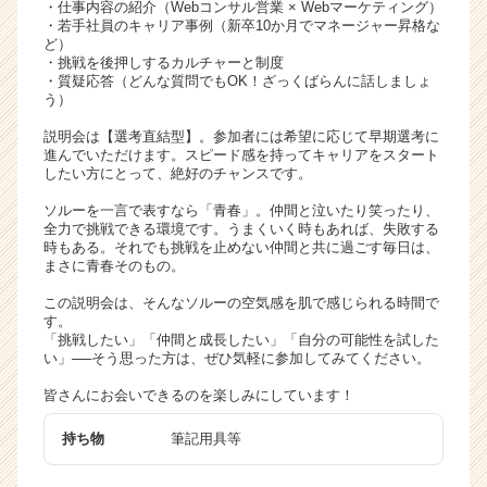
・仕事内容の紹介（Webコンサル営業 × Webマーケティング）
リ
・若手社員のキャリア事例（新卒10か月でマネージャー昇格な
ア
ど）
・挑戦を後押しするカルチャーと制度
（C
・質疑応答（どんな質問でもOK！ざっくばらんに話しましょ
h
う）
e
e
説明会は【選考直結型】。参加者には希望に応じて早期選考に
進んでいただけます。スピード感を持ってキャリアをスタート
r
したい方にとって、絶好のチャンスです。
C
a
ソルーを一言で表すなら「青春」。仲間と泣いたり笑ったり、
r
全力で挑戦できる環境です。うまくいく時もあれば、失敗する
時もある。それでも挑戦を止めない仲間と共に過ごす毎日は、
e
まさに青春そのもの。
e
r）
この説明会は、そんなソルーの空気感を肌で感じられる時間で
す。
「挑戦したい」「仲間と成長したい」「自分の可能性を試した
い」──そう思った方は、ぜひ気軽に参加してみてください。
皆さんにお会いできるのを楽しみにしています！
持ち物
筆記用具等