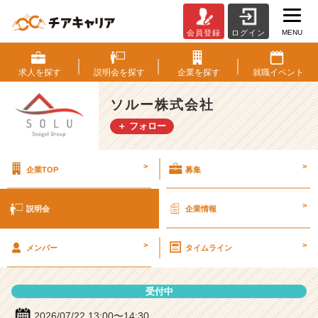
MENU
会員登録
ログイン
ソ
ル
ー
求人を
探す
説明会を
探す
企業を
探す
就職
イベント
株
式
ソルー株式会社
会
＋ フォロー
社
の
説
>
>
企業TOP
募集
明
会
詳
>
説明会
企業情報
細
|
>
>
ベ
メンバー
タイムライン
ン
チ
受付中
ャ
ー・
2026/07/22 13:00〜14:30