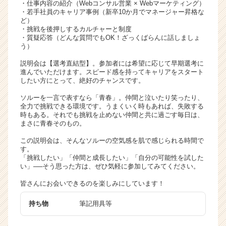
・仕事内容の紹介（Webコンサル営業 × Webマーケティング）
リ
・若手社員のキャリア事例（新卒10か月でマネージャー昇格な
ア
ど）
・挑戦を後押しするカルチャーと制度
（C
・質疑応答（どんな質問でもOK！ざっくばらんに話しましょ
h
う）
e
e
説明会は【選考直結型】。参加者には希望に応じて早期選考に
進んでいただけます。スピード感を持ってキャリアをスタート
r
したい方にとって、絶好のチャンスです。
C
a
ソルーを一言で表すなら「青春」。仲間と泣いたり笑ったり、
r
全力で挑戦できる環境です。うまくいく時もあれば、失敗する
時もある。それでも挑戦を止めない仲間と共に過ごす毎日は、
e
まさに青春そのもの。
e
r）
この説明会は、そんなソルーの空気感を肌で感じられる時間で
す。
「挑戦したい」「仲間と成長したい」「自分の可能性を試した
い」──そう思った方は、ぜひ気軽に参加してみてください。
皆さんにお会いできるのを楽しみにしています！
持ち物
筆記用具等