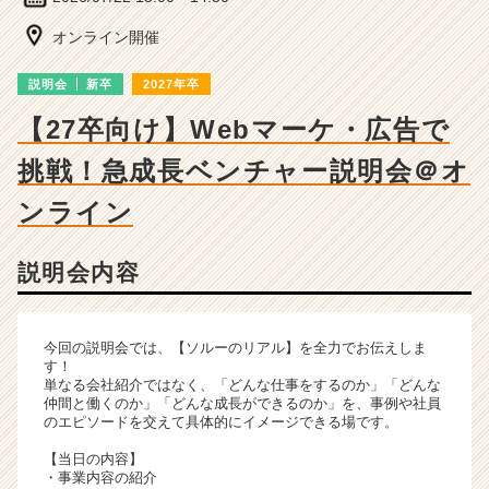
成
長
オンライン開催
企
業
説明会
新卒
2027年卒
か
ら
【27卒向け】Webマーケ・広告で
ス
挑戦！急成長ベンチャー説明会＠オ
カ
ウ
ンライン
ト
が
届
説明会内容
く
就
活
今回の説明会では、【ソルーのリアル】を全力でお伝えしま
サ
す！
イ
単なる会社紹介ではなく、「どんな仕事をするのか」「どんな
ト
仲間と働くのか」「どんな成長ができるのか」を、事例や社員
チ
のエピソードを交えて具体的にイメージできる場です。
ア
【当日の内容】
キ
・事業内容の紹介
ャ