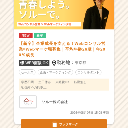
倍
成
長】
平
均
年
NEW
新卒
齢
【新卒】企業成長を支える！Webコンサル営
2
業×Webマーケ職募集｜平均年齢26歳｜年20
6
0％成長
歳、
青
勤務地：
東京都
WEB面談 OK
春
セールス
企画・マーケティング
コンサルタント
真
っ
学歴不問
土日休み
未経験OK
転勤無し
只
初任給25万円以上
中
の
ソルー株式会社
急
成
2026年08月07日 15:08 更新
長
ベ
ブックマーク
ン