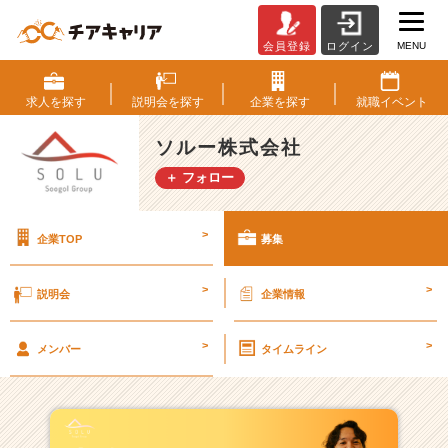
MENU
会員登録
ログイン
ソ
ル
ー
求人を
探す
説明会を
探す
企業を
探す
就職
イベント
株
式
ソルー株式会社
会
＋ フォロー
社
の
採
>
企業TOP
募集
用/
求
人
>
>
説明会
企業情報
一
覧
>
>
-
メンバー
タイムライン
【売
上
1
0