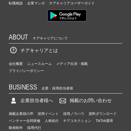
転職相談
企業マンガ
く
チアキャリアユーザーガイド
就
活
サ
イ
ト
ABOUT
チアキャリアについて
チ
ア
チアキャリアとは
キ
ャ
会社概要
ニュースルーム
メディア出演・掲載
リ
プライバシーポリシー
ア
（C
h
BUSINESS
企業・採用担当者様
e
e
企業担当者様へ
掲載のお問い合わせ
r
C
掲載企業様の声
採用イベント
採用ノウハウ
資料ダウンロード
a
r
ベンチャー合同研修
人材紹介
チアコネクション
TikTok運用
e
動画制作
採用代行