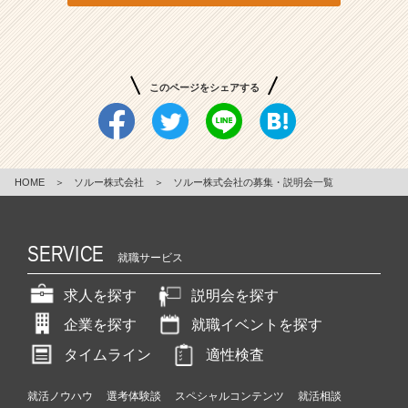
チ
ャ
ー！
|
このページをシェアする
ベ
ン
チ
ャ
ー・
HOME
＞
ソルー株式会社
＞
ソルー株式会社の募集・説明会一覧
成
長
企
業
SERVICE
就職サービス
か
ら
求人を探す
説明会を探す
ス
カ
企業を探す
就職イベントを探す
ウ
タイムライン
適性検査
ト
が
就活ノウハウ
選考体験談
スペシャルコンテンツ
就活相談
届