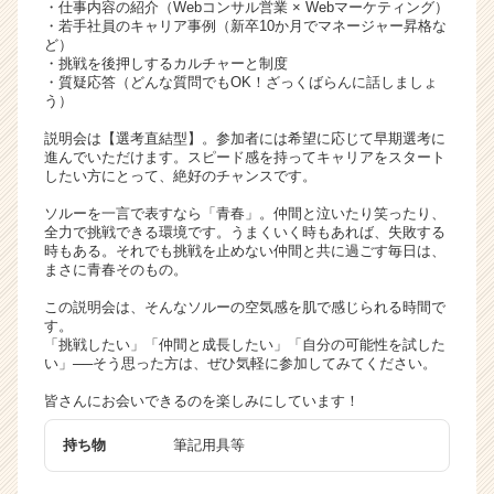
・仕事内容の紹介（Webコンサル営業 × Webマーケティング）
リ
・若手社員のキャリア事例（新卒10か月でマネージャー昇格な
ア
ど）
・挑戦を後押しするカルチャーと制度
（C
・質疑応答（どんな質問でもOK！ざっくばらんに話しましょ
h
う）
e
e
説明会は【選考直結型】。参加者には希望に応じて早期選考に
進んでいただけます。スピード感を持ってキャリアをスタート
r
したい方にとって、絶好のチャンスです。
C
a
ソルーを一言で表すなら「青春」。仲間と泣いたり笑ったり、
r
全力で挑戦できる環境です。うまくいく時もあれば、失敗する
時もある。それでも挑戦を止めない仲間と共に過ごす毎日は、
e
まさに青春そのもの。
e
r）
この説明会は、そんなソルーの空気感を肌で感じられる時間で
す。
「挑戦したい」「仲間と成長したい」「自分の可能性を試した
い」──そう思った方は、ぜひ気軽に参加してみてください。
皆さんにお会いできるのを楽しみにしています！
持ち物
筆記用具等