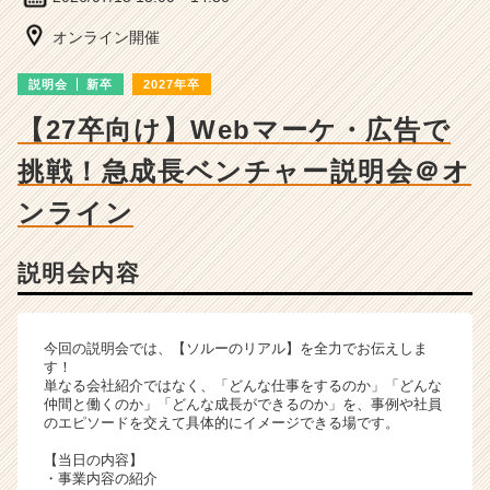
成
長
オンライン開催
企
業
説明会
新卒
2027年卒
か
ら
【27卒向け】Webマーケ・広告で
ス
挑戦！急成長ベンチャー説明会＠オ
カ
ウ
ンライン
ト
が
届
説明会内容
く
就
活
今回の説明会では、【ソルーのリアル】を全力でお伝えしま
サ
す！
イ
単なる会社紹介ではなく、「どんな仕事をするのか」「どんな
ト
仲間と働くのか」「どんな成長ができるのか」を、事例や社員
チ
のエピソードを交えて具体的にイメージできる場です。
ア
【当日の内容】
キ
・事業内容の紹介
ャ