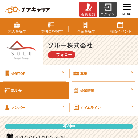
MENU
会員登録
ログイン
ソ
ル
ー
求人を
探す
説明会を
探す
企業を
探す
就職
イベント
株
式
ソルー株式会社
会
＋ フォロー
社
の
説
>
>
企業TOP
募集
明
会
詳
>
説明会
企業情報
細
|
>
>
ベ
メンバー
タイムライン
ン
チ
受付中
ャ
ー・
2026/07/15 13:00〜14:30