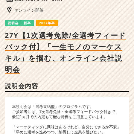
チ
ャ
オンライン開催
ー・
成
説明会
新卒
2027年卒
長
企
27Y【1次選考免除/全選考フィード
業
バック付】「一生モノのマーケス
か
ら
キル」を掴む、オンライン会社説
ス
カ
明会
ウ
ト
が
説明会内容
届
く
就
本説明会は「選考直結型」のプログラムです。
活
ご参加者には、1次選考免除・全選考フィードバック付きで、
サ
最短1ヵ月での内定も可能な特典をご用意しています。
イ
「マーケティングに興味はあるけれど、自分にできるか不安」
ト
「早めに選考を進めつつ、納得して企業を選びたい」
チ