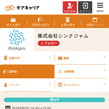
MENU
会員登録
ログイン
株
式
会
求人を
探す
説明会を
探す
企業を
探す
就職
イベント
社
シ
株式会社シンクジャム
ン
＋ フォロー
ク
ジ
ャ
>
>
企業TOP
募集
ム
の
説
>
説明会
企業情報
明
会
>
>
詳
メンバー
タイムライン
細
|
受付中
ベ
ン
2026/08/20 14:00〜15:00