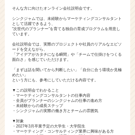
ア
そんな方に向けたオンライン会社説明会です。
キ
ャ
シンクジャムでは、未経験からマーケティングコンサルタント
として活躍できるよう、
リ
“次世代のプランナー”を育てる独自の育成プログラムを用意し
ア
ています。
（C
h
会社説明会では、実際のプロジェクトや社員のリアルなエピソ
ードを交えながら、
e
「アイデアがカタチになる瞬間」や「チームで仕掛けをつくる
e
面白さ」を感じていただけます。
r
C
「まずは話を聞いてから判断したい」「自分に合う環境か見極
めたい」
a
という方にも、参考にしていただける内容です。
r
e
▼この説明会でわかること
e
・マーケティングコンサルタントの仕事内容
・全員がプランナーのシンクジャムの仕事の進め方
r）
・未経験からの成長ステップ
・シンクジャムの実際の働き方とチームの雰囲気
▼対象
・2027年3月卒業予定の大学生・大学院生
・マーケティング・コンサルティング業界に興味がある方