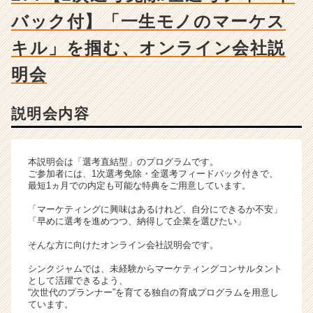
チ
バック付】「一生モノのマーケス
ャ
ー・
キル」を掴む、オンライン会社説
成
長
明会
企
業
か
説明会内容
ら
ス
カ
本説明会は「選考直結型」のプログラムです。
ウ
ご参加者には、1次選考免除・全選考フィードバック付きで、
ト
最短1ヵ月での内定も可能な特典をご用意しています。
が
届
「マーケティングに興味はあるけれど、自分にできるか不安」
「早めに選考を進めつつ、納得して企業を選びたい」
く
就
そんな方に向けたオンライン会社説明会です。
活
サ
シンクジャムでは、未経験からマーケティングコンサルタント
として活躍できるよう、
イ
“次世代のプランナー”を育てる独自の育成プログラムを用意し
ト
ています。
チ