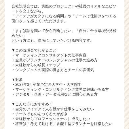
ア
会社説明会では、実際のプロジェクトや社員のリアルなエピソ
ードを交えながら、
キ
「アイデアがカタチになる瞬間」や「チームで仕掛けをつくる
ャ
面白さ」を感じていただけます。
リ
ア
「まずは話を聞いてから判断したい」「自分に合う環境か見極
めたい」
（C
という方にも、参考にしていただける内容です。
h
e
▼この説明会でわかること
e
・マーケティングコンサルタントの仕事内容
r
・全員がプランナーのシンクジャムの仕事の進め方
・未経験からの成長ステップ
C
・シンクジャムの実際の働き方とチームの雰囲気
a
r
▼対象
e
・2027年3月卒業予定の大学生・大学院生
・マーケティング・コンサルティング業界に興味がある方
e
・デジタル・企画・データ活用などに関心がある方
r）
▼こんな方におすすめ！
・自分のアイデアで人を動かす仕事をしてみたい
・チームでものをつくるのが好き
・未経験からプロフェッショナルに成長したい
・将来は「考えて動ける」多能工型プランナーを目指したい