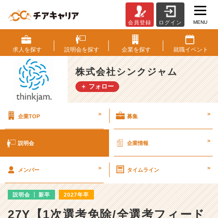
MENU
会員登録
ログイン
株
式
会
求人を
探す
説明会を
探す
企業を
探す
就職
イベント
社
シ
株式会社シンクジャム
ン
＋ フォロー
ク
ジ
ャ
>
>
企業TOP
募集
ム
の
説
>
説明会
企業情報
明
会
>
>
詳
メンバー
タイムライン
細
|
説明会
新卒
2027年卒
ベ
ン
27Y【1次選考免除/全選考フィード